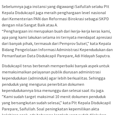
Sebelumnya juga instansi yang digawangi Saifullah selaku Plt
Kepala Disdukcapil juga meraih penghargaan level nasional
dari Kementerian PAN dan Reformasi Birokrasi sebagai SKPD
dengan nilai Sangat Baik atau A.
“Penghargaan ini merupakan buah dari kerja-kerja keras kami,
apa yang kami lakukan selama ini ternyata mendapat apresiasi
dari banyak pihak, termasuk dari Pemprov Sulsel,” kata Kepala
Bidang Pengelolaan Informasi Administrasi Kependudukan dan
Pemanfaatan Data Disdukcapil Parepare, Adi Hidayah Saputra.
Disdukcapil terus berbenah memperbaiki banyak aspek untuk
memaksimalkan pelayanan publik diurusan administrasi
kependudukan (adminduk) agar lebih berkualitas. Sehingga
penduduk yang mengurus penerbitan dokumen
kependudukannya bisa menunggu dan selesai saat itu juga.
”Kami sudah target maksimal 10 menit dokumen penduduk
yang bersangkutan sudah selesai,” kata Plt Kepala Disdukcapil
Parepare, Saifullah. Soal peningkatan kepemilikan akta
kelahiran anak, ada beberapa langkah yang sudah dilakukan,