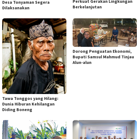
Perkuat Gerakan Lingkungan
Desa Tonyaman Segera
Berkelanjutan
Dilaksanakan
Dorong Penguatan Ekonomi,
Bupati Samsul Mahmud Tinjau
Alun-alun
Tawa Tonggos yang Hilang:
Dunia Hiburan Kehilangan
Diding Boneng