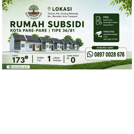
Loncat
ke
konten