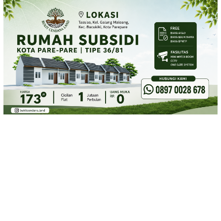
Loncat
ke
konten