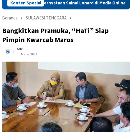
wab soal Pernyataan Sainal Lonard di Media Online
Konten Spesial
Sidra
Beranda
SULAWESI TENGGARA
Bangkitkan Pramuka, “HaTi” Siap
Pimpin Kwarcab Maros
Ade
30 Maret 2021