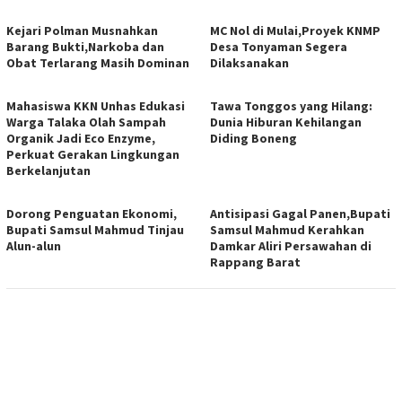
Kejari Polman Musnahkan
MC Nol di Mulai,Proyek KNMP
Barang Bukti,Narkoba dan
Desa Tonyaman Segera
Obat Terlarang Masih Dominan
Dilaksanakan
Mahasiswa KKN Unhas Edukasi
Tawa Tonggos yang Hilang:
Warga Talaka Olah Sampah
Dunia Hiburan Kehilangan
Organik Jadi Eco Enzyme,
Diding Boneng
Perkuat Gerakan Lingkungan
Berkelanjutan
Dorong Penguatan Ekonomi,
Antisipasi Gagal Panen,Bupati
Bupati Samsul Mahmud Tinjau
Samsul Mahmud Kerahkan
Alun-alun
Damkar Aliri Persawahan di
Rappang Barat