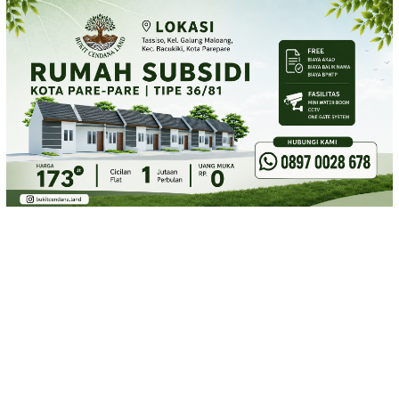
Loncat
ke
konten