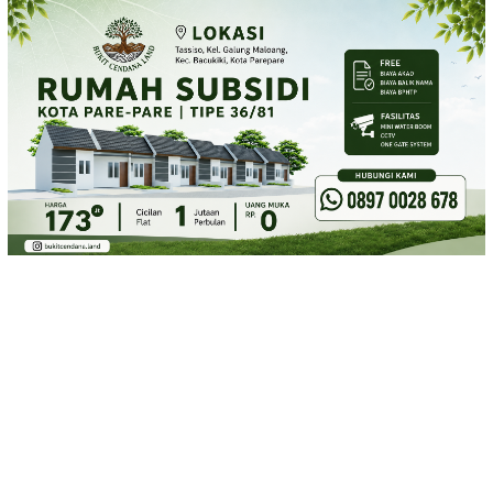
Loncat
ke
konten