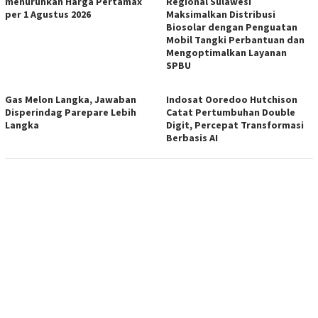
menurunkan Harga Pertamax
Regional Sulawesi
per 1 Agustus 2026
Maksimalkan Distribusi
Biosolar dengan Penguatan
Mobil Tangki Perbantuan dan
Mengoptimalkan Layanan
SPBU
Gas Melon Langka, Jawaban
Indosat Ooredoo Hutchison
Disperindag Parepare Lebih
Catat Pertumbuhan Double
Langka
Digit, Percepat Transformasi
Berbasis AI