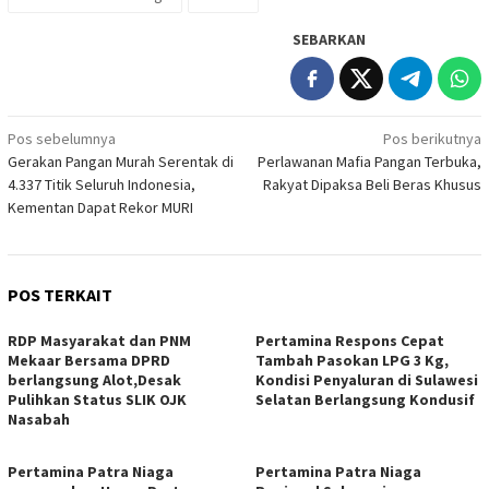
SEBARKAN
Navigasi
Pos sebelumnya
Pos berikutnya
Gerakan Pangan Murah Serentak di
Perlawanan Mafia Pangan Terbuka,
pos
4.337 Titik Seluruh Indonesia,
Rakyat Dipaksa Beli Beras Khusus
Kementan Dapat Rekor MURI
POS TERKAIT
RDP Masyarakat dan PNM
Pertamina Respons Cepat
Mekaar Bersama DPRD
Tambah Pasokan LPG 3 Kg,
berlangsung Alot,Desak
Kondisi Penyaluran di Sulawesi
Pulihkan Status SLIK OJK
Selatan Berlangsung Kondusif
Nasabah
Pertamina Patra Niaga
Pertamina Patra Niaga