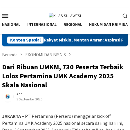
Menu
Mobile
NASIONAL
INTERNASIONAL
REGIONAL
HUKUM DAN KRIMINAL
iswa Pembela Rakyat Miskin, Mentan Amran: Aspirasi Riil untuk R
Konten Spesial
Beranda
EKONOMI DAN BISNIS
Dari Ribuan UMKM, 730 Peserta Terbaik
Lolos Pertamina UMK Academy 2025
Skala Nasional
Ade
3 September 2025
JAKARTA
– PT Pertamina (Persero) menggelar kick off
Pertamina UMK Academy 2025 nasional secara daring hari ini,
Rabu, 3 September 2025. Sebanyak 730 usaha mikro, kecil, dan