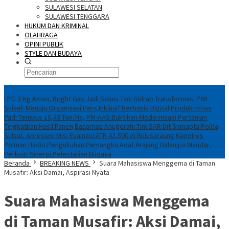
SULAWESI SELATAN
SULAWESI TENGGARA
HUKUM DAN KRIMINAL
OLAHRAGA
OPINI PUBLIK
STYLE DAN BUDAYA
Konten Spesial
LPG 3 Kg Aman, Bright Gas Jadi Solusi Tani Sidrap
Transformasi PWI
Sulsel: Menuju Organisasi Pers Inklusif Berbasis Digital
Produktivitas
Padi Tembus 10,43 Ton/Ha, PM-AAS Buktikan Modernisasi Pertanian
Tingkatkan Hasil Panen
Basarnas Anugerahi Tim SAR Dit Samapta Polda
Sulsel, Apresiasi Misi Evaluasi ATR 42-500 di Bulusaraung
Kapolres
Polman Hadiri Pengukuhan Pemangku Adat Arajang Balanipa Mandar,
Perkuat Sinergi Pelestarian Budaya
Beranda
BREAKING NEWS
Suara Mahasiswa Menggema di Taman
Musafir: Aksi Damai, Aspirasi Nyata
Suara Mahasiswa Menggema
di Taman Musafir: Aksi Damai,