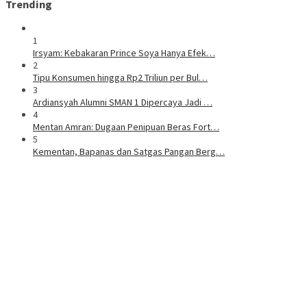
Trending
1
Irsyam: Kebakaran Prince Soya Hanya Efek…
2
Tipu Konsumen hingga Rp2 Triliun per Bul…
3
Ardiansyah Alumni SMAN 1 Dipercaya Jadi …
4
Mentan Amran: Dugaan Penipuan Beras Fort…
5
Kementan, Bapanas dan Satgas Pangan Berg…