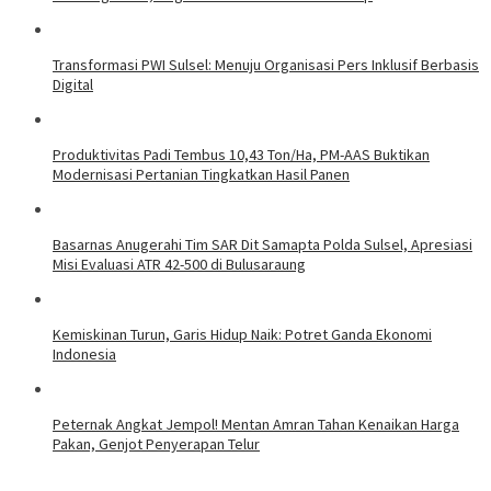
Transformasi PWI Sulsel: Menuju Organisasi Pers Inklusif Berbasis
Digital
Produktivitas Padi Tembus 10,43 Ton/Ha, PM-AAS Buktikan
Modernisasi Pertanian Tingkatkan Hasil Panen
Basarnas Anugerahi Tim SAR Dit Samapta Polda Sulsel, Apresiasi
Misi Evaluasi ATR 42-500 di Bulusaraung
Kemiskinan Turun, Garis Hidup Naik: Potret Ganda Ekonomi
Indonesia
Peternak Angkat Jempol! Mentan Amran Tahan Kenaikan Harga
Pakan, Genjot Penyerapan Telur