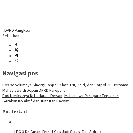
#DPRD Pangkep
Sebarkan
Navigasi pos
Pos sebelumnya
Sinergi Tanpa Sekat: TNI, Polri, dan Satpol PP Bersama
Mahasiswa di Depan DPRD Parepare
Pos berikutnya
Di Hadapan Dewan, Mahasiswa Parepare Tegaskan
Gerakan Kolektif dan Tuntutan Rakyat
Pos terkait
LPG 3 Kg Aman, Bright Gas Jadi Solusi Tani Sidrap