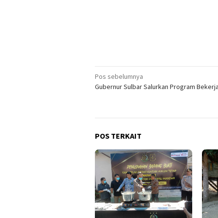
Navigasi
Pos sebelumnya
Gubernur Sulbar Salurkan Program Bekerj
pos
POS TERKAIT