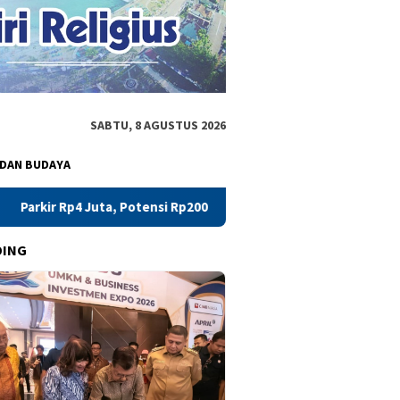
SABTU, 8 AGUSTUS 2026
 DAN BUDAYA
ensi Rp200 Juta: PAD Parepare Bocor di Pelabuhan
Pertami
DING