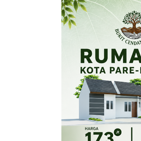
Loncat
ke
konten