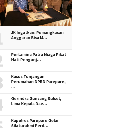
1
JK Ingatkan: Pemangkasan
Anggaran Bisa M…
2
Pertamina Patra Niaga Pikat
Hati Pengunj…
3
Kasus Tunjangan
Perumahan DPRD Parepare,
…
4
Gerindra Guncang Sulsel,
Lima Kepala Dae…
5
Kapolres Parepare Gelar
Silaturahmi Perd…