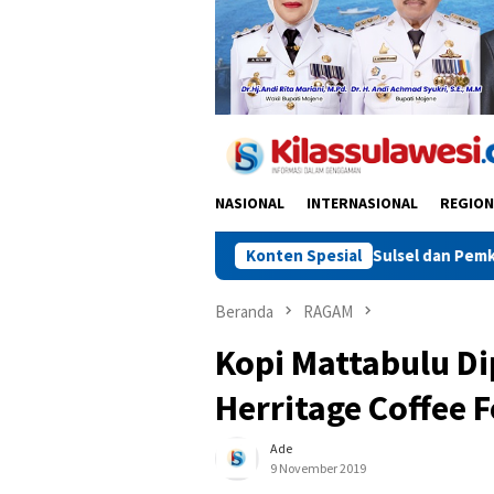
NASIONAL
INTERNASIONAL
REGION
Silaturahmi Brimob Sulsel dan Pemkab Sidrap: Sinergi Ke
Konten Spesial
Beranda
RAGAM
Kopi Mattabulu Di
Herritage Coffee F
Ade
9 November 2019