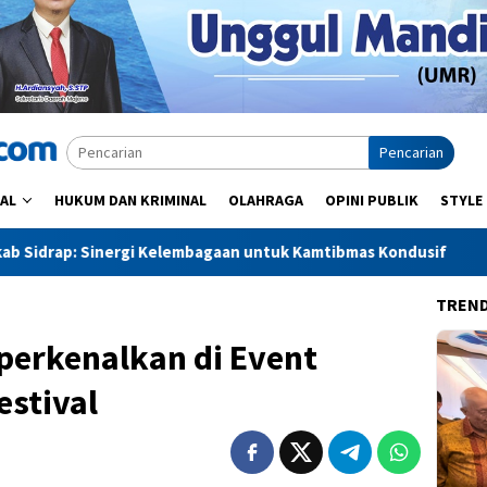
Pencarian
AL
HUKUM DAN KRIMINAL
OLAHRAGA
OPINI PUBLIK
STYLE
lembagaan untuk Kamtibmas Kondusif
Parkir Rp4 Juta, Pot
TREN
perkenalkan di Event
estival