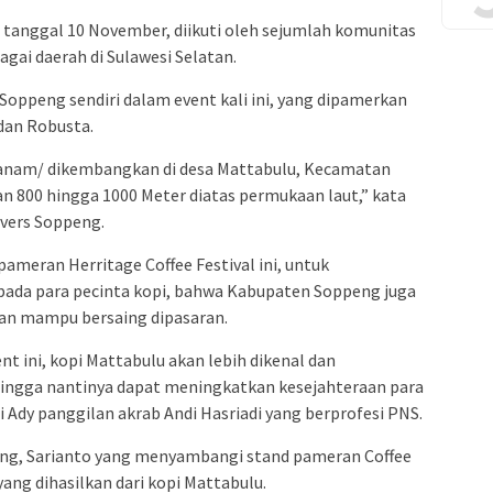
 tanggal 10 November, diikuti oleh sejumlah komunitas
bagai daerah di Sulawesi Selatan.
oppeng sendiri dalam event kali ini, yang dipamerkan
 dan Robusta.
itanam/ dikembangkan di desa Mattabulu, Kecamatan
n 800 hingga 1000 Meter diatas permukaan laut,” kata
overs Soppeng.
pameran Herritage Coffee Festival ini, untuk
ada para pecinta kopi, bahwa Kabupaten Soppeng juga
kan mampu bersaing dipasaran.
t ini, kopi Mattabulu akan lebih dikenal dan
ingga nantinya dapat meningkatkan kesejahteraan para
 Ady panggilan akrab Andi Hasriadi yang berprofesi PNS.
eng, Sarianto yang menyambangi stand pameran Coffee
ang dihasilkan dari kopi Mattabulu.