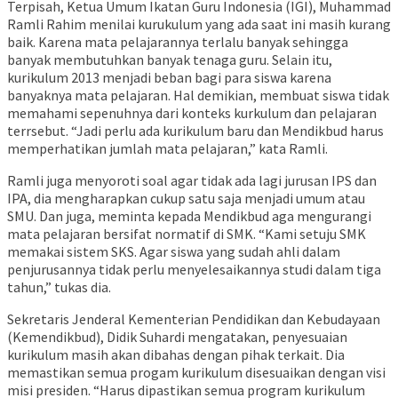
Terpisah, Ketua Umum Ikatan Guru Indonesia (IGI), Muhammad
Ramli Rahim menilai kurukulum yang ada saat ini masih kurang
baik. Karena mata pelajarannya terlalu banyak sehingga
banyak membutuhkan banyak tenaga guru. Selain itu,
kurikulum 2013 menjadi beban bagi para siswa karena
banyaknya mata pelajaran. Hal demikian, membuat siswa tidak
memahami sepenuhnya dari konteks kurkulum dan pelajaran
terrsebut. “Jadi perlu ada kurikulum baru dan Mendikbud harus
memperhatikan jumlah mata pelajaran,” kata Ramli.
Ramli juga menyoroti soal agar tidak ada lagi jurusan IPS dan
IPA, dia mengharapkan cukup satu saja menjadi umum atau
SMU. Dan juga, meminta kepada Mendikbud aga mengurangi
mata pelajaran bersifat normatif di SMK. “Kami setuju SMK
memakai sistem SKS. Agar siswa yang sudah ahli dalam
penjurusannya tidak perlu menyelesaikannya studi dalam tiga
tahun,” tukas dia.
Sekretaris Jenderal Kementerian Pendidikan dan Kebudayaan
(Kemendikbud), Didik Suhardi mengatakan, penyesuaian
kurikulum masih akan dibahas dengan pihak terkait. Dia
memastikan semua progam kurikulum disesuaikan dengan visi
misi presiden. “Harus dipastikan semua program kurikulum