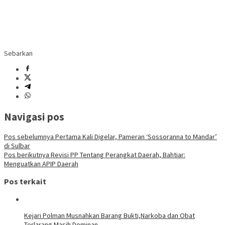
Sebarkan
Navigasi pos
Pos sebelumnya
Pertama Kali Digelar, Pameran ‘Sossoranna to Mandar’
di Sulbar
Pos berikutnya
Revisi PP Tentang Perangkat Daerah, Bahtiar:
Menguatkan APIP Daerah
Pos terkait
Kejari Polman Musnahkan Barang Bukti,Narkoba dan Obat
Terlarang Masih Dominan