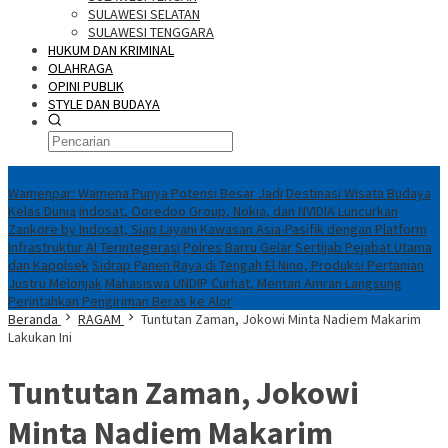
SULAWESI SELATAN
SULAWESI TENGGARA
HUKUM DAN KRIMINAL
OLAHRAGA
OPINI PUBLIK
STYLE DAN BUDAYA
Konten Spesial
Wamenpar: Wamena Punya Potensi Besar Jadi Destinasi Wisata Budaya
Kelas Dunia
Indosat, Ooredoo Group, Nokia, dan NVIDIA Luncurkan
Zankore by Indosat, Siap Layani Kawasan Asia-Pasifik dengan Platform
Infrastruktur AI Terintegerasi
Polres Barru Gelar Sertijab Pejabat Utama
dan Kapolsek
Sidrap Panen Raya di Tengah El Nino, Produksi Pertanian
Justru Melonjak
Mahasiswa UNDIP Curhat, Mentan Amran Langsung
Perintahkan Pengiriman Beras ke Alor
Beranda
RAGAM
Tuntutan Zaman, Jokowi Minta Nadiem Makarim
Lakukan Ini
Tuntutan Zaman, Jokowi
Minta Nadiem Makarim