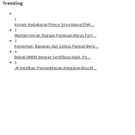
Trending
1
Irsyam: Kebakaran Prince Soya Hanya Efek…
2
Mentan Amran: Dugaan Penipuan Beras Fort…
3
Kementan, Bapanas dan Satgas Pangan Berg…
4
Bekali UMKM dengan Sertifikasi Halal, Pe…
5
JK Ingatkan: Pemangkasan Anggaran Bisa M…