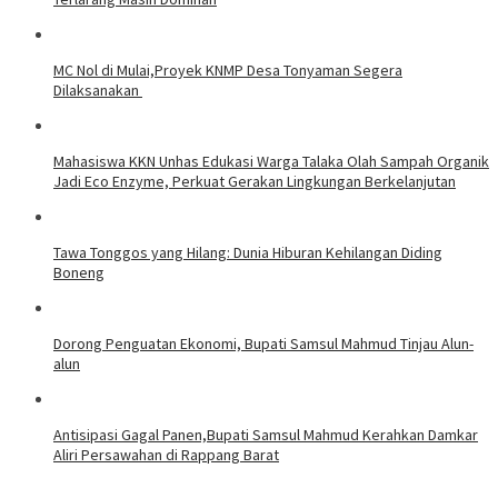
MC Nol di Mulai,Proyek KNMP Desa Tonyaman Segera
Dilaksanakan
Mahasiswa KKN Unhas Edukasi Warga Talaka Olah Sampah Organik
Jadi Eco Enzyme, Perkuat Gerakan Lingkungan Berkelanjutan
Tawa Tonggos yang Hilang: Dunia Hiburan Kehilangan Diding
Boneng
Dorong Penguatan Ekonomi, Bupati Samsul Mahmud Tinjau Alun-
alun
Antisipasi Gagal Panen,Bupati Samsul Mahmud Kerahkan Damkar
Aliri Persawahan di Rappang Barat