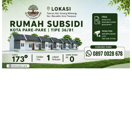
Loncat
ke
konten