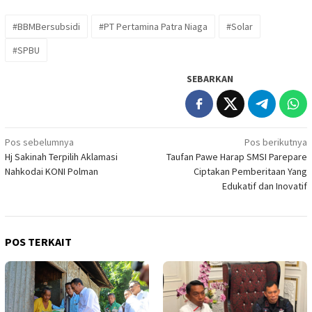
#BBMBersubsidi
#PT Pertamina Patra Niaga
#Solar
#SPBU
SEBARKAN
Navigasi
Pos sebelumnya
Pos berikutnya
Hj Sakinah Terpilih Aklamasi
Taufan Pawe Harap SMSI Parepare
pos
Nahkodai KONI Polman
Ciptakan Pemberitaan Yang
Edukatif dan Inovatif
POS TERKAIT