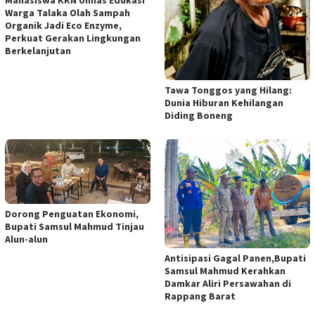
Mahasiswa KKN Unhas Edukasi
Warga Talaka Olah Sampah
Organik Jadi Eco Enzyme,
Perkuat Gerakan Lingkungan
Berkelanjutan
Tawa Tonggos yang Hilang:
Dunia Hiburan Kehilangan
Diding Boneng
Dorong Penguatan Ekonomi,
Bupati Samsul Mahmud Tinjau
Alun-alun
Antisipasi Gagal Panen,Bupati
Samsul Mahmud Kerahkan
Damkar Aliri Persawahan di
Rappang Barat