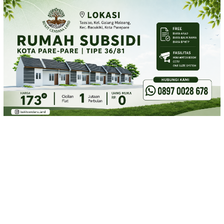
Loncat
ke
konten