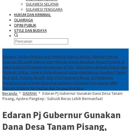
SULAWESI SELATAN
SULAWESI TENGGARA
HUKUM DAN KRIMINAL
OLAHRAGA
OPINI PUBLIK
STYLE DAN BUDAYA
Konten Spesial
Adriano, Simbol Mahasiswa Pembela Rakyat Miskin, Mentan Amran:
Aspirasi Riil untuk Rakyat Alor
Mentan Amran Batalkan Rapat Penting di
Jakarta Demi Entaskan Kemiskinan di Alor
Silaturahmi Brimob Sulsel dan
Pemkab Sidrap: Sinergi Kelembagaan untuk Kamtibmas Kondusif
Parkir
Rp4 Juta, Potensi Rp200 Juta: PAD Parepare Bocor di Pelabuhan
Pertamina Patra Niaga Regional Sulawesi Pastikan Penyaluran BBM
Subsidi di Barru Terpantau dan Sesuai Regulasi
Beranda
DAERAH
Edaran Pj Gubernur Gunakan Dana Desa Tanam
Pisang, Apdesi Pangkep : Subsidi Beras Lebih Bermanfaat
Edaran Pj Gubernur Gunakan
Dana Desa Tanam Pisang,