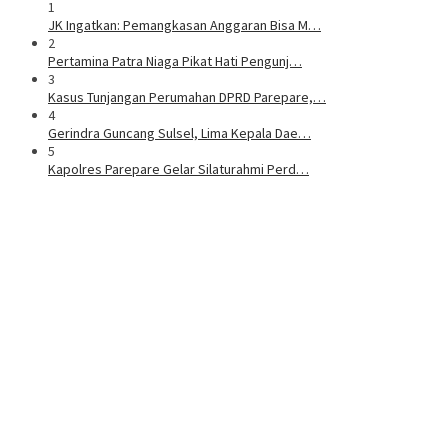
1
JK Ingatkan: Pemangkasan Anggaran Bisa M…
2
Pertamina Patra Niaga Pikat Hati Pengunj…
3
Kasus Tunjangan Perumahan DPRD Parepare,…
4
Gerindra Guncang Sulsel, Lima Kepala Dae…
5
Kapolres Parepare Gelar Silaturahmi Perd…