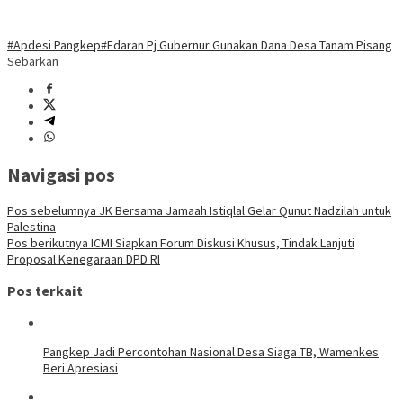
#Apdesi Pangkep
#Edaran Pj Gubernur Gunakan Dana Desa Tanam Pisang
Sebarkan
Navigasi pos
Pos sebelumnya
JK Bersama Jamaah Istiqlal Gelar Qunut Nadzilah untuk
Palestina
Pos berikutnya
ICMI Siapkan Forum Diskusi Khusus, Tindak Lanjuti
Proposal Kenegaraan DPD RI
Pos terkait
Pangkep Jadi Percontohan Nasional Desa Siaga TB, Wamenkes
Beri Apresiasi