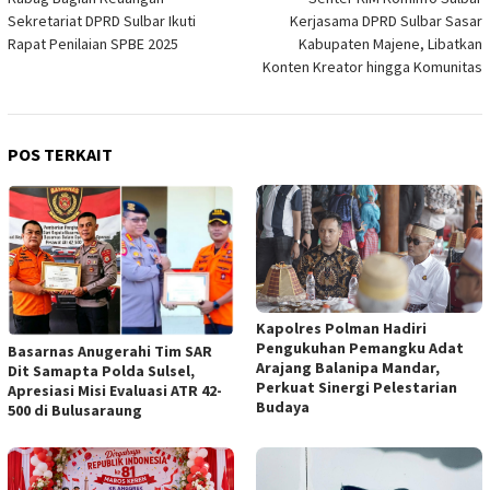
pos
Sekretariat DPRD Sulbar Ikuti
Kerjasama DPRD Sulbar Sasar
Rapat Penilaian SPBE 2025
Kabupaten Majene, Libatkan
Konten Kreator hingga Komunitas
POS TERKAIT
Kapolres Polman Hadiri
Pengukuhan Pemangku Adat
Basarnas Anugerahi Tim SAR
Arajang Balanipa Mandar,
Dit Samapta Polda Sulsel,
Perkuat Sinergi Pelestarian
Apresiasi Misi Evaluasi ATR 42-
Budaya
500 di Bulusaraung