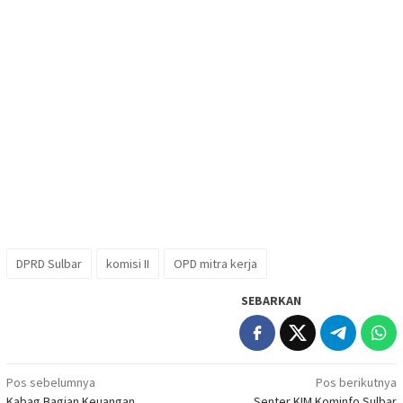
DPRD Sulbar
komisi II
OPD mitra kerja
SEBARKAN
Navigasi
Pos sebelumnya
Pos berikutnya
Kabag Bagian Keuangan
Senter KIM Kominfo Sulbar