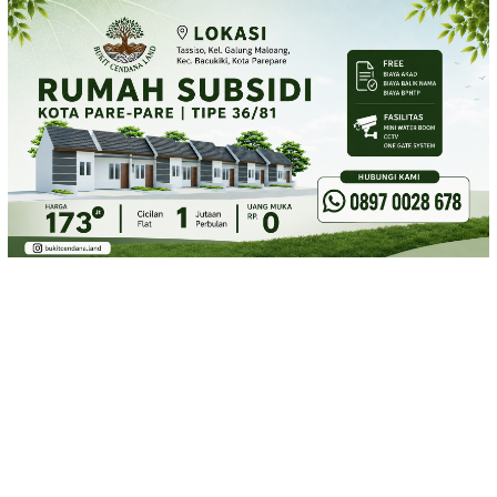
Loncat
ke
konten