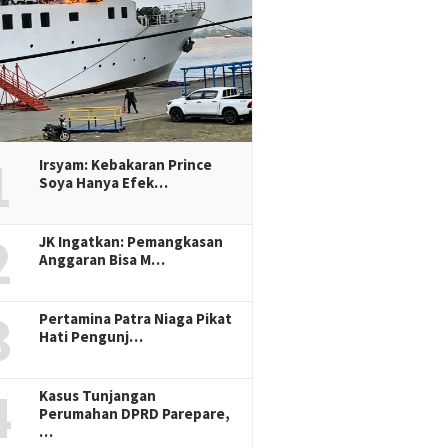
1
Irsyam: Kebakaran Prince
Soya Hanya Efek…
2
JK Ingatkan: Pemangkasan
Anggaran Bisa M…
3
Pertamina Patra Niaga Pikat
Hati Pengunj…
4
Kasus Tunjangan
Perumahan DPRD Parepare,
…