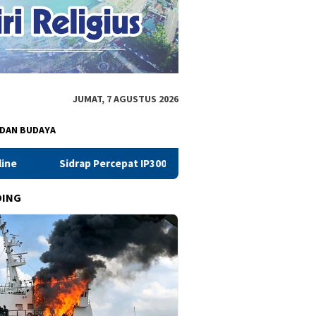
JUMAT, 7 AGUSTUS 2026
 DAN BUDAYA
cepat IP300 Lewat Penggarapan Lahan di Desa Botto
Pan
DING