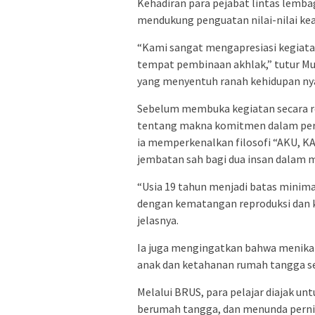
Kehadiran para pejabat lintas lemb
mendukung penguatan nilai-nilai ke
“Kami sangat mengapresiasi kegiatan
tempat pembinaan akhlak,” tutur Mu
yang menyentuh ranah kehidupan nya
Sebelum membuka kegiatan secara r
tentang makna komitmen dalam pern
ia memperkenalkan filosofi “AKU, 
jembatan sah bagi dua insan dalam 
“Usia 19 tahun menjadi batas minima
dengan kematangan reproduksi dan k
jelasnya.
Ia juga mengingatkan bahwa menikah 
anak dan ketahanan rumah tangga se
Melalui BRUS, para pelajar diajak u
berumah tangga, dan menunda pernik