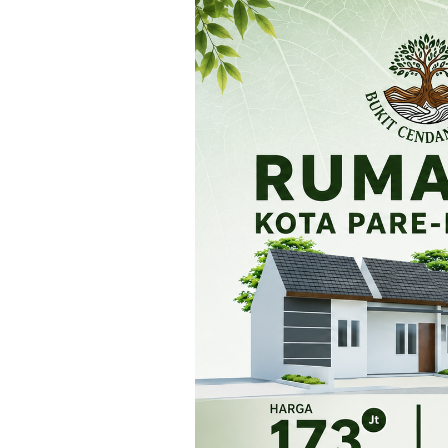
Loncat
ke
konten