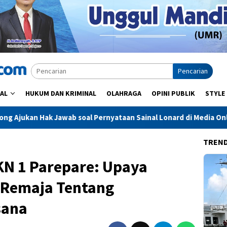
Pencarian
AL
HUKUM DAN KRIMINAL
OLAHRAGA
OPINI PUBLIK
STYLE
oal Pernyataan Sainal Lonard di Media Online
Sidrap Per
TREN
KN 1 Parepare: Upaya
 Remaja Tentang
sana