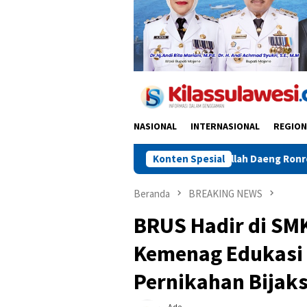
NASIONAL
INTERNASIONAL
REGION
Ahli Waris Dollah Daeng Ronrong Ajukan Hak Jawab s
Konten Spesial
Beranda
BREAKING NEWS
BRUS Hadir di SM
Kemenag Edukasi
Pernikahan Bijak
Ade