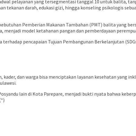
dwal pelayanan yang tersegmentasi tanggal 10 untuk balita, tang
kanan darah, edukasi gizi, hingga konseling psikologis sebuah
 kebutuhan Pemberian Makanan Tambahan (PMT) balita yang bersu
rga, menjadi model ketahanan pangan dan pemberdayaan perempua
aga terhadap pencapaian Tujuan Pembangunan Berkelanjutan (SDGs
 kader, dan warga bisa menciptakan layanan kesehatan yang inkl
ulawesi.
syandu lain di Kota Parepare, menjadi bukti nyata bahwa keberp
(*)