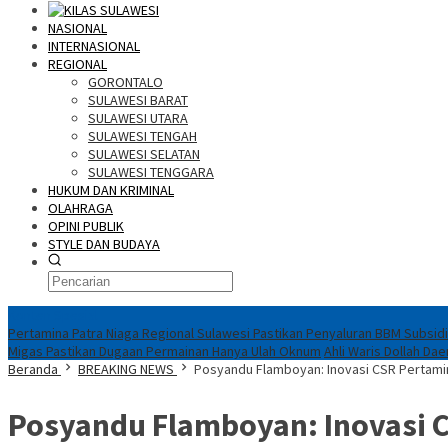
NASIONAL
INTERNASIONAL
REGIONAL
GORONTALO
SULAWESI BARAT
SULAWESI UTARA
SULAWESI TENGAH
SULAWESI SELATAN
SULAWESI TENGGARA
HUKUM DAN KRIMINAL
OLAHRAGA
OPINI PUBLIK
STYLE DAN BUDAYA
Konten Spesial
Pertamina Patra Niaga Regional Sulawesi Pastikan Penyaluran BBM Subsidi
Migas Pastikan Dugaan Permainan Hanya Ulah Oknum
Ahli Waris Dollah Da
Beranda
BREAKING NEWS
Posyandu Flamboyan: Inovasi CSR Pertamin
Posyandu Flamboyan: Inovasi C