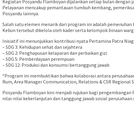
Kegiatan Posyandu Flamboyan dijalankan setiap bulan dengan ja
Pelayanan mencakup pemantauan tumbuh kembang, pemeriksaan te
Posyandu lainnya.
Salah satu elemen menarik dari program ini adalah pemenuhan
Kebun tersebut dikelola oleh kader serta kelompok binaan wa
Inisiatif ini menunjukkan kontribusi nyata Pertamina Patra Ni
– SDG 3: Kehidupan sehat dan sejahtera
– SDG 2: Penghapusan kelaparan dan perbaikan gizi
– SDG 5: Pemberdayaan perempuan
– SDG 12: Produksi dan konsumsi bertanggung jawab
“Program ini membuktikan bahwa kolaborasi antara perusahaan,
Rum, Area Manager Communication, Relations & CSR Regional S
Posyandu Flamboyan kini menjadi rujukan bagi pengembangan Po
nilai-nilai keberlanjutan dan tanggung jawab sosial perusahaan.