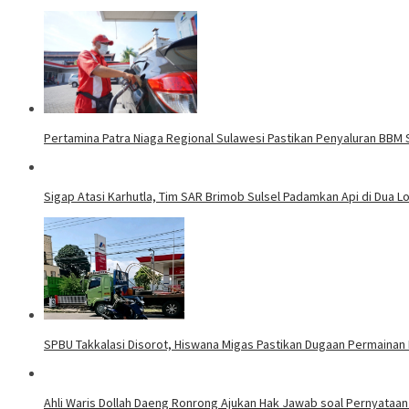
Pertamina Patra Niaga Regional Sulawesi Pastikan Penyaluran BBM S
Sigap Atasi Karhutla, Tim SAR Brimob Sulsel Padamkan Api di Dua L
SPBU Takkalasi Disorot, Hiswana Migas Pastikan Dugaan Permaina
Ahli Waris Dollah Daeng Ronrong Ajukan Hak Jawab soal Pernyataan 