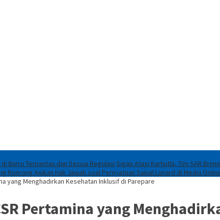
 di Barru Terpantau dan Sesuai Regulasi
Sigap Atasi Karhutla, Tim SAR Brim
eng Ronrong Ajukan Hak Jawab soal Pernyataan Sainal Lonard di Media Onlin
a yang Menghadirkan Kesehatan Inklusif di Parepare
SR Pertamina yang Menghadirkan