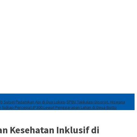
ob Sulsel Padamkan Api di Dua Lokasi
SPBU Takkalasi Disorot, Hiswana
e
Sidrap Percepat IP300 Lewat Penggarapan Lahan di Desa Botto
 Kesehatan Inklusif di