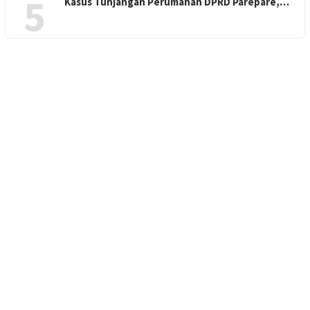
5
Kasus Tunjangan Perumahan DPRD Parepare,…