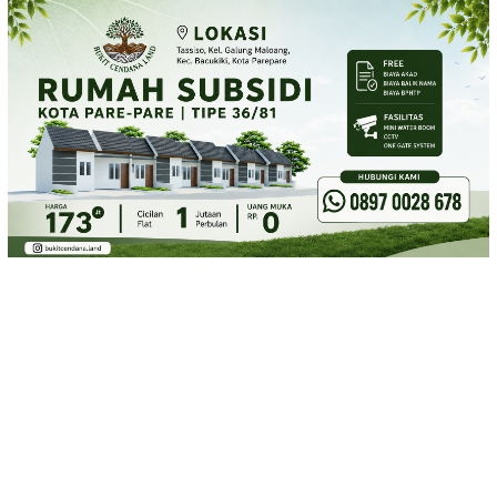
Loncat
ke
konten