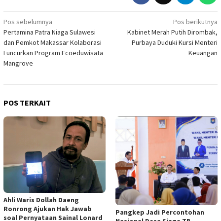
Navigasi
Pos sebelumnya
Pos berikutnya
Pertamina Patra Niaga Sulawesi
Kabinet Merah Putih Dirombak,
pos
dan Pemkot Makassar Kolaborasi
Purbaya Duduki Kursi Menteri
Luncurkan Program Ecoeduwisata
Keuangan
Mangrove
POS TERKAIT
Ahli Waris Dollah Daeng
Ronrong Ajukan Hak Jawab
Pangkep Jadi Percontohan
soal Pernyataan Sainal Lonard
Nasional Desa Siaga TB,