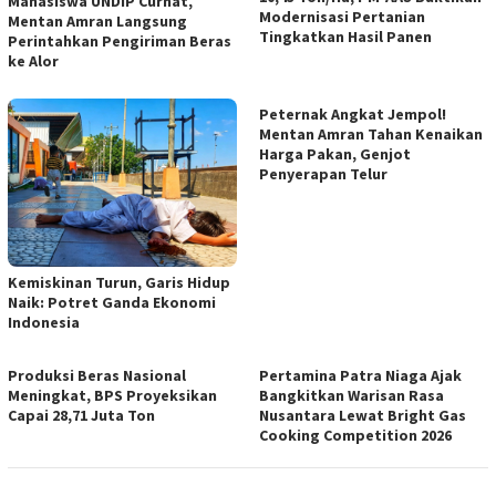
Mahasiswa UNDIP Curhat,
Modernisasi Pertanian
Mentan Amran Langsung
Tingkatkan Hasil Panen
Perintahkan Pengiriman Beras
ke Alor
Peternak Angkat Jempol!
Mentan Amran Tahan Kenaikan
Harga Pakan, Genjot
Penyerapan Telur
Kemiskinan Turun, Garis Hidup
Naik: Potret Ganda Ekonomi
Indonesia
Produksi Beras Nasional
Pertamina Patra Niaga Ajak
Meningkat, BPS Proyeksikan
Bangkitkan Warisan Rasa
Capai 28,71 Juta Ton
Nusantara Lewat Bright Gas
Cooking Competition 2026