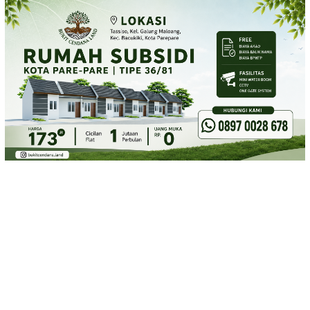
Loncat
ke
konten