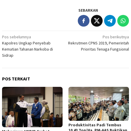
SEBARKAN
Navigasi
Pos sebelumnya
Pos berikutnya
Kapolres Ungkap Penyebab
Rekrutmen CPNS 2019, Pemerintah
pos
Kematian Tahanan Narkoba di
Prioritas Tenaga Fungsional
Sidrap
POS TERKAIT
Produktivitas Padi Tembus
10,43 Ton/Ha, PM-AAS Buktikan