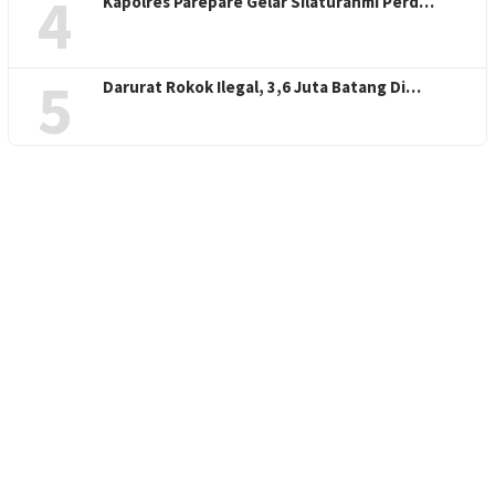
4
Kapolres Parepare Gelar Silaturahmi Perd…
5
Darurat Rokok Ilegal, 3,6 Juta Batang Di…