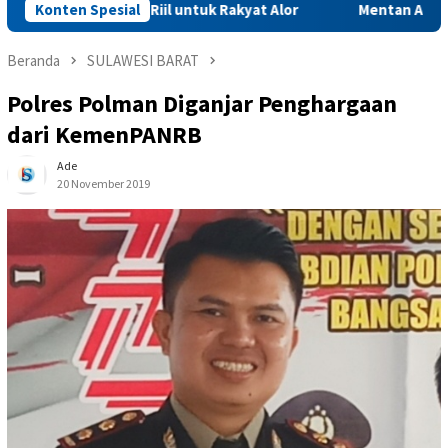
Aspirasi Riil untuk Rakyat Alor
Konten Spesial
Mentan Amran Batalkan Ra
Beranda
SULAWESI BARAT
Polres Polman Diganjar Penghargaan
dari KemenPANRB
Ade
20 November 2019