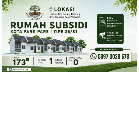
Loncat
ke
konten