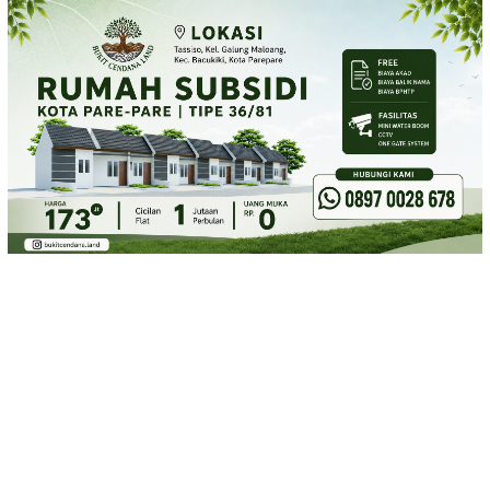
Loncat
ke
konten