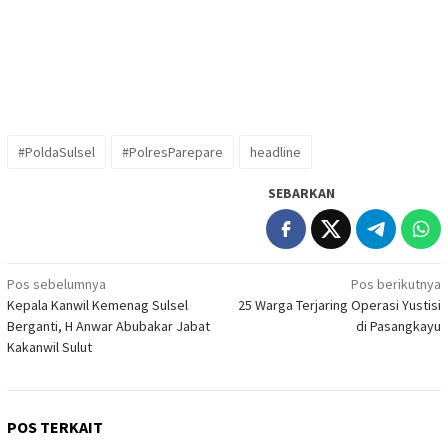
#PoldaSulsel
#PolresParepare
headline
SEBARKAN
Navigasi
Pos sebelumnya
Pos berikutnya
Kepala Kanwil Kemenag Sulsel
25 Warga Terjaring Operasi Yustisi
pos
Berganti, H Anwar Abubakar Jabat
di Pasangkayu
Kakanwil Sulut
POS TERKAIT