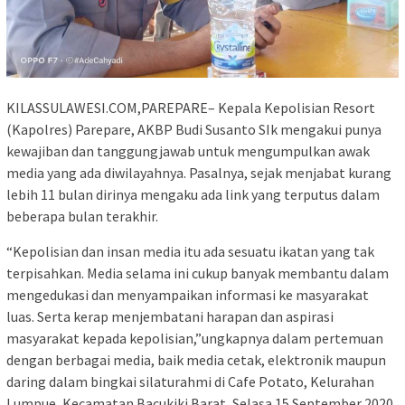
KILASSULAWESI.COM,PAREPARE– Kepala Kepolisian Resort
(Kapolres) Parepare, AKBP Budi Susanto SIk mengakui punya
kewajiban dan tanggungjawab untuk mengumpulkan awak
media yang ada diwilayahnya. Pasalnya, sejak menjabat kurang
lebih 11 bulan dirinya mengaku ada link yang terputus dalam
beberapa bulan terakhir.
“Kepolisian dan insan media itu ada sesuatu ikatan yang tak
terpisahkan. Media selama ini cukup banyak membantu dalam
mengedukasi dan menyampaikan informasi ke masyarakat
luas. Serta kerap menjembatani harapan dan aspirasi
masyarakat kepada kepolisian,”ungkapnya dalam pertemuan
dengan berbagai media, baik media cetak, elektronik maupun
daring dalam bingkai silaturahmi di Cafe Potato, Kelurahan
Lumpue, Kecamatan Bacukiki Barat, Selasa 15 September 2020,