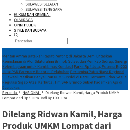
SULAWESI SELATAN
SULAWESI TENGGARA
HUKUM DAN KRIMINAL
OLAHRAGA
OPINI PUBLIK
STYLE DAN BUDAYA
Konten Spesial
Mentan Amran Batalkan Rapat Penting di Jakarta Demi Entaskan
Kemiskinan di Alor
Silaturahmi Brimob Sulsel dan Pemkab Sidrap: Sinergi
Kelembagaan untuk Kamtibmas Kondusif
Parkir Rp4 Juta, Potensi Rp200
Juta: PAD Parepare Bocor di Pelabuhan
Pertamina Patra Niaga Regional
Sulawesi Pastikan Penyaluran BBM Subsidi di Barru Terpantau dan Sesuai
Regulasi
Sigap Atasi Karhutla, Tim SAR Brimob Sulsel Padamkan Api di
Dua Lokasi
Beranda
NASIONAL
Dilelang Ridwan Kamil, Harga Produk UMKM
Lompat dari Rp5 Juta Jadi Rp100 Juta
Dilelang Ridwan Kamil, Harga
Produk UMKM Lompat dari