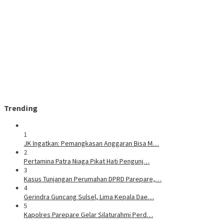
Trending
1
JK Ingatkan: Pemangkasan Anggaran Bisa M…
2
Pertamina Patra Niaga Pikat Hati Pengunj…
3
Kasus Tunjangan Perumahan DPRD Parepare,…
4
Gerindra Guncang Sulsel, Lima Kepala Dae…
5
Kapolres Parepare Gelar Silaturahmi Perd…