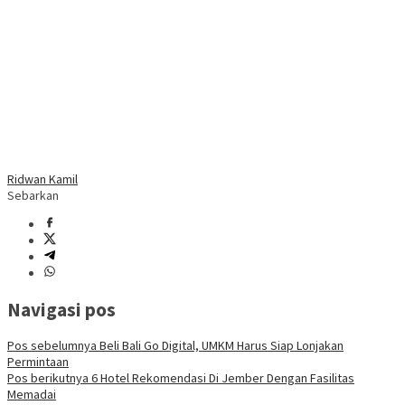
Ridwan Kamil
Sebarkan
Navigasi pos
Pos sebelumnya
Beli Bali Go Digital, UMKM Harus Siap Lonjakan
Permintaan
Pos berikutnya
6 Hotel Rekomendasi Di Jember Dengan Fasilitas
Memadai