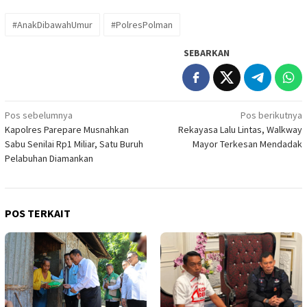
#AnakDibawahUmur
#PolresPolman
SEBARKAN
Navigasi
Pos sebelumnya
Pos berikutnya
Kapolres Parepare Musnahkan
Rekayasa Lalu Lintas, Walkway
pos
Sabu Senilai Rp1 Miliar, Satu Buruh
Mayor Terkesan Mendadak
Pelabuhan Diamankan
POS TERKAIT