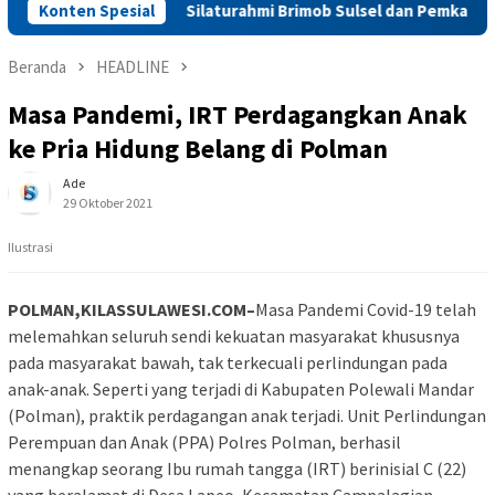
n di Alor
Konten Spesial
Silaturahmi Brimob Sulsel dan Pemkab Sidrap:
Beranda
HEADLINE
Masa Pandemi, IRT Perdagangkan Anak
ke Pria Hidung Belang di Polman
Ade
29 Oktober 2021
Ilustrasi
POLMAN,KILASSULAWESI.COM–
Masa Pandemi Covid-19 telah
melemahkan seluruh sendi kekuatan masyarakat khususnya
pada masyarakat bawah, tak terkecuali perlindungan pada
anak-anak. Seperti yang terjadi di Kabupaten Polewali Mandar
(Polman), praktik perdagangan anak terjadi. Unit Perlindungan
Perempuan dan Anak (PPA) Polres Polman, berhasil
menangkap seorang Ibu rumah tangga (IRT) berinisial C (22)
yang beralamat di Desa Lapeo, Kecamatan Campalagian.