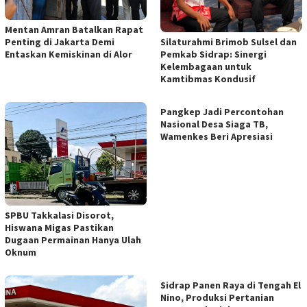
Mentan Amran Batalkan Rapat
Penting di Jakarta Demi
Silaturahmi Brimob Sulsel dan
Entaskan Kemiskinan di Alor
Pemkab Sidrap: Sinergi
Kelembagaan untuk
Kamtibmas Kondusif
Pangkep Jadi Percontohan
Nasional Desa Siaga TB,
Wamenkes Beri Apresiasi
SPBU Takkalasi Disorot,
Hiswana Migas Pastikan
Dugaan Permainan Hanya Ulah
Oknum
Sidrap Panen Raya di Tengah El
Nino, Produksi Pertanian