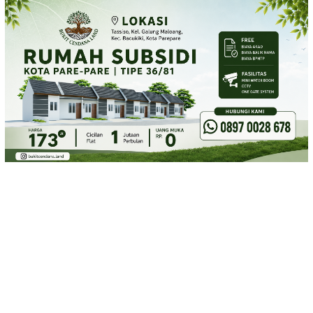
Loncat
ke
konten