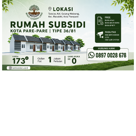
Loncat
ke
konten