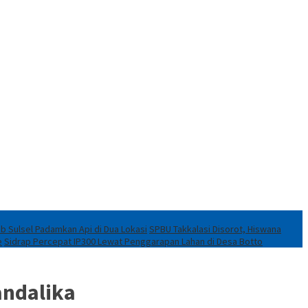
ob Sulsel Padamkan Api di Dua Lokasi
SPBU Takkalasi Disorot, Hiswana
e
Sidrap Percepat IP300 Lewat Penggarapan Lahan di Desa Botto
andalika