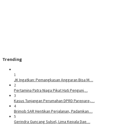
Trending
1
JK Ingatkan: Pemangkasan Anggaran Bisa M…
2
Pertamina Patra Niaga Pikat Hati Pengunj…
3
Kasus Tunjangan Perumahan DPRD Parepare,…
4
Brimob SAR Hentikan Perjalanan, Padamkan…
5
Gerindra Guncang Sulsel, Lima Kepala Dae…