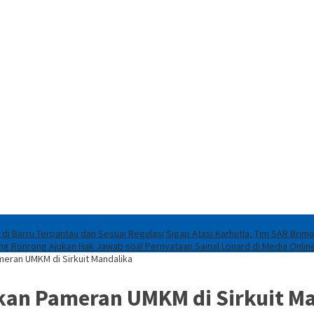
 di Barru Terpantau dan Sesuai Regulasi
Sigap Atasi Karhutla, Tim SAR Brim
eng Ronrong Ajukan Hak Jawab soal Pernyataan Sainal Lonard di Media Onlin
eran UMKM di Sirkuit Mandalika
kan Pameran UMKM di Sirkuit M