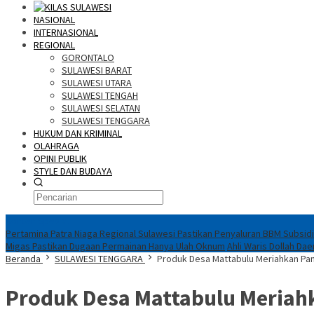
NASIONAL
INTERNASIONAL
REGIONAL
GORONTALO
SULAWESI BARAT
SULAWESI UTARA
SULAWESI TENGAH
SULAWESI SELATAN
SULAWESI TENGGARA
HUKUM DAN KRIMINAL
OLAHRAGA
OPINI PUBLIK
STYLE DAN BUDAYA
Konten Spesial
Pertamina Patra Niaga Regional Sulawesi Pastikan Penyaluran BBM Subsidi
Migas Pastikan Dugaan Permainan Hanya Ulah Oknum
Ahli Waris Dollah Da
Beranda
SULAWESI TENGGARA
Produk Desa Mattabulu Meriahkan Pam
Produk Desa Mattabulu Meriah