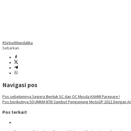
#SirkuitMandalika
Sebarkan
Navigasi pos
Pos sebelumnya
Segera Bentuk SC dan OC Musda KAHMI Parepare !
Pos berikutnya
50 UMKM NTB Sambut Pengunjung MotoGP 2022 Dengan An
Pos terkait