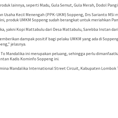
roduk lainnya, seperti Madu, Gula Semut, Gula Merah, Dodol Pangi
n Usaha Kecil Menengah (PPK-UKM) Soppeng, Drs Sarianto MSi me
 ini, produk UMKM Soppeng sudah berangkat untuk meriahkan Pam
, yakni Kopi Mattabulu dari Desa Mattabulu, Sarebba Instan dari
a memberikan dampak positif bagi pelaku UMKM yang ada di Soppe
ng,” jelasnya.
o Mandalika ini merupakan peluang, sehingga perlu dimanfaatkan
antan Kadis Kominfo Soppeng ini.
amina Mandalika International Street Circuit, Kabupaten Lombok