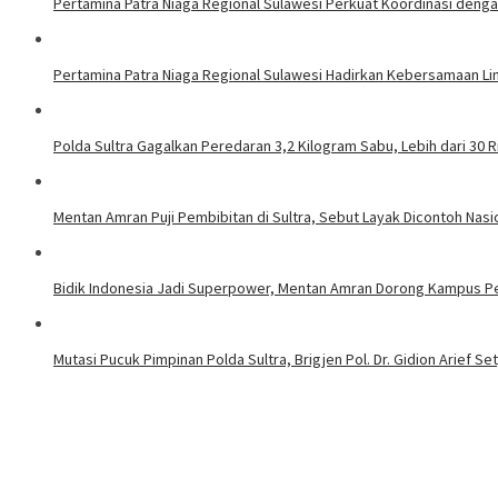
Pertamina Patra Niaga Regional Sulawesi Perkuat Koordinasi denga
Pertamina Patra Niaga Regional Sulawesi Hadirkan Kebersamaan Li
Polda Sultra Gagalkan Peredaran 3,2 Kilogram Sabu, Lebih dari 30 R
Mentan Amran Puji Pembibitan di Sultra, Sebut Layak Dicontoh Nasi
Bidik Indonesia Jadi Superpower, Mentan Amran Dorong Kampus Per
Mutasi Pucuk Pimpinan Polda Sultra, Brigjen Pol. Dr. Gidion Arief 