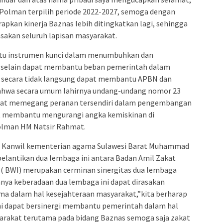
Polman terpilih periode 2022-2027, semoga dengan
rapkan kinerja Baznas lebih ditingkatkan lagi, sehingga
sakan seluruh lapisan masyarakat.
atu instrumen kunci dalam menumbuhkan dan
 selain dapat membantu beban pemerintah dalam
 secara tidak langsung dapat membantu APBN dan
ahwa secara umum lahirnya undang-undang nomor 23
akat memegang peranan tersendiri dalam pengembangan
t membantu mengurangi angka kemiskinan di
lman HM Natsir Rahmat.
s Kanwil kementerian agama Sulawesi Barat Muhammad
lantikan dua lembaga ini antara Badan Amil Zakat
 ( BWI) merupakan cerminan sinergitas dua lembaga
nya keberadaan dua lembaga ini dapat dirasakan
a dalam hal kesejahteraan masyarakat,”kita berharap
ni dapat bersinergi membantu pemerintah dalam hal
rakat terutama pada bidang Baznas semoga saja zakat