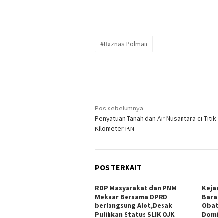
#Baznas Polman
Navigasi
Pos sebelumnya
Penyatuan Tanah dan Air Nusantara di Titik
pos
Kilometer IKN
POS TERKAIT
RDP Masyarakat dan PNM
Keja
Mekaar Bersama DPRD
Bara
berlangsung Alot,Desak
Obat
Pulihkan Status SLIK OJK
Dom