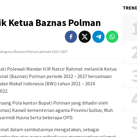
TREN
tik Ketua Baznas Polman
pengurus Baznas Polman periode 2022-2027
ti Polewali Mandar H.M Natsir Rahmat melantik Ketua
onal (Baznas) Polman periode 2022 – 2027 bersamaan
an Wakaf Indonesia (BWI) tahun 2021 – 2024
022.
 ruang Pola kantor Bupati Polman yang dihadiri oleh
nmas) Kanwil kementerian agama Provinsi Sulbar, Muh
r.sarmidi Husna Serta beberapa OPD.
ahmat dalam sambutannya mengatakan, sebagai
andar dan atas nama pribadi saya mengucapkan selamat,