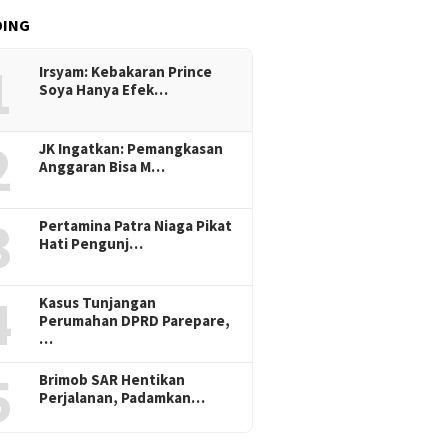
DING
1
Irsyam: Kebakaran Prince
Soya Hanya Efek…
2
JK Ingatkan: Pemangkasan
Anggaran Bisa M…
3
Pertamina Patra Niaga Pikat
Hati Pengunj…
4
Kasus Tunjangan
Perumahan DPRD Parepare,
…
5
Brimob SAR Hentikan
Perjalanan, Padamkan…