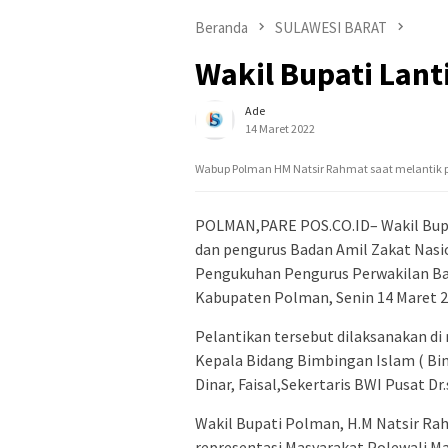
Beranda
SULAWESI BARAT
Wakil Bupati Lan
Ade
14 Maret 2022
Wabup Polman HM Natsir Rahmat saat melantik 
POLMAN,PARE POS.CO.ID– Wakil Bupa
dan pengurus Badan Amil Zakat Nasi
Pengukuhan Pengurus Perwakilan Bad
Kabupaten Polman, Senin 14 Maret 2
Pelantikan tersebut dilaksanakan di
Kepala Bidang Bimbingan Islam ( Bi
Dinar, Faisal,Sekertaris BWI Pusat D
Wakil Bupati Polman, H.M Natsir R
representasi Masyarakat Polewali M