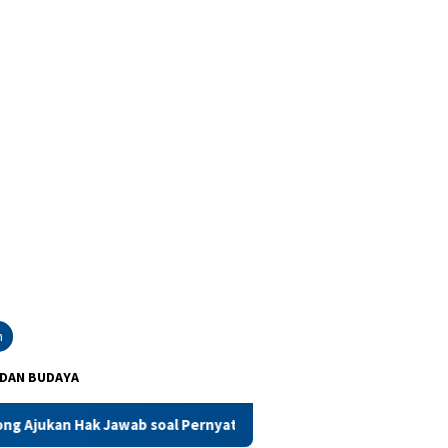
n
 DAN BUDAYA
n Hak Jawab soal Pernyataan Sainal Lonard di Media Online