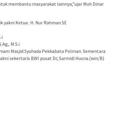
tuk membantu masyarakat lainnya,”ujar Muh Dinar
k yakni Ketua : H. Nur Rahman SE
.i
Ag,. M.S.i
l Imam Masjid Syuhada Pekkabata Polman. Sementara
ni sekertaris BWI pusat Dr, Sarmidi Husna.(win/B)