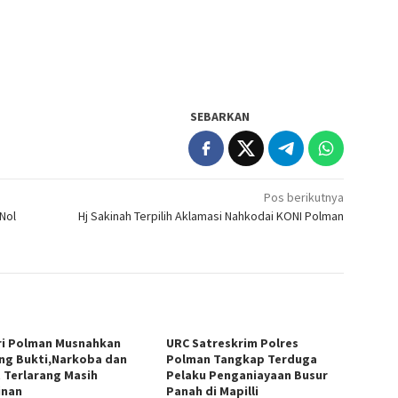
SEBARKAN
Pos berikutnya
 Nol
Hj Sakinah Terpilih Aklamasi Nahkodai KONI Polman
ri Polman Musnahkan
URC Satreskrim Polres
ng Bukti,Narkoba dan
Polman Tangkap Terduga
 Terlarang Masih
Pelaku Penganiayaan Busur
inan
Panah di Mapilli