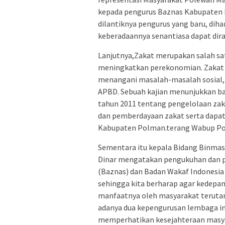
kepada pengurus Baznas Kabupaten 
dilantiknya pengurus yang baru, diha
keberadaannya senantiasa dapat dira
Lanjutnya,Zakat merupakan salah s
meningkatkan perekonomian. Zakat
menangani masalah-masalah sosial,
APBD. Sebuah kajian menunjukkan b
tahun 2011 tentang pengelolaan z
dan pemberdayaan zakat serta dapa
Kabupaten Polman.terang Wabup Po
Sementara itu kepala Bidang Binma
Dinar mengatakan pengukuhan dan pe
(Baznas) dan Badan Wakaf Indonesia
sehingga kita berharap agar kedepan
manfaatnya oleh masyarakat terutam
adanya dua kepengurusan lembaga i
memperhatikan kesejahteraan masya