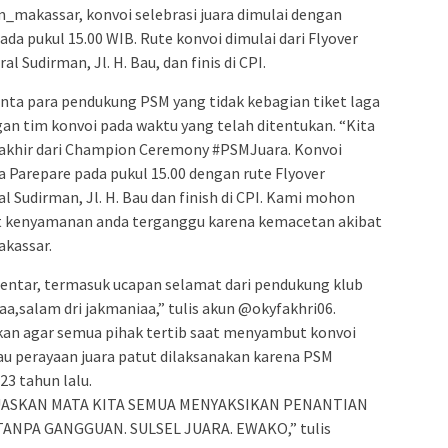
makassar, konvoi selebrasi juara dimulai dengan
da pukul 15.00 WIB. Rute konvoi dimulai dari Flyover
al Sudirman, Jl. H. Bau, dan finis di CPI.
nta para pendukung PSM yang tidak kebagian tiket laga
 tim konvoi pada waktu yang telah ditentukan. “Kita
akhir dari Champion Ceremony #PSMJuara. Konvoi
a Parepare pada pukul 15.00 dengan rute Flyover
al Sudirman, Jl. H. Bau dan finish di CPI. Kami mohon
ut kenyamanan anda terganggu karena kemacetan akibat
akassar.
ntar, termasuk ucapan selamat dari pendukung klub
aa,salam dri jakmaniaa,” tulis akun @okyfakhri06.
n agar semua pihak tertib saat menyambut konvoi
atau perayaan juara patut dilaksanakan karena PSM
23 tahun lalu.
UASKAN MATA KITA SEMUA MENYAKSIKAN PENANTIAN
ANPA GANGGUAN. SULSEL JUARA. EWAKO,” tulis