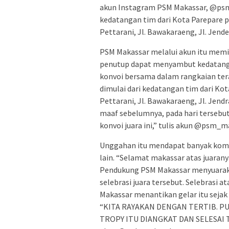
akun Instagram PSM Makassar, @psm_
kedatangan tim dari Kota Parepare pa
Pettarani, Jl. Bawakaraeng, Jl. Jender
PSM Makassar melalui akun itu memi
penutup dapat menyambut kedatangan
konvoi bersama dalam rangkaian ter
dimulai dari kedatangan tim dari Kot
Pettarani, Jl. Bawakaraeng, Jl. Jendr
maaf sebelumnya, pada hari terseb
konvoi juara ini,” tulis akun @psm_m
Unggahan itu mendapat banyak kome
lain. “Selamat makassar atas juarany
Pendukung PSM Makassar menyuaraka
selebrasi juara tersebut. Selebrasi 
Makassar menantikan gelar itu sejak 
“KITA RAYAKAN DENGAN TERTIB. P
TROPY ITU DIANGKAT DAN SELESAI T