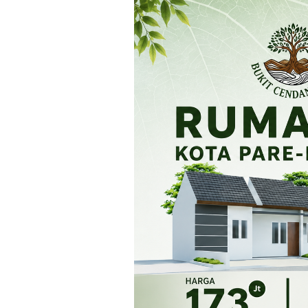
Loncat
ke
konten