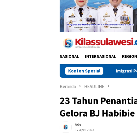
NASIONAL
INTERNASIONAL
REGION
Imigrasi Polman Perkuat Layanan
Konten Spesial
Beranda
HEADLINE
23 Tahun Penantia
Gelora BJ Habibie
Ade
17 April 2023