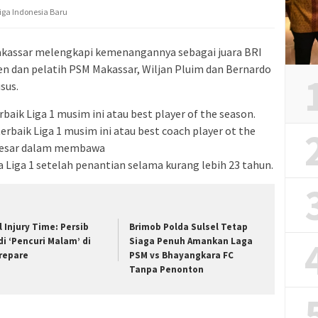
Liga Indonesia Baru
assar melengkapi kemenangannya sebagai juara BRI
en dan pelatih PSM Makassar, Wiljan Pluim dan Bernardo
sus.
aik Liga 1 musim ini atau best player of the season.
erbaik Liga 1 musim ini atau best coach player ot the
i besar dalam membawa
 Liga 1 setelah penantian selama kurang lebih 23 tahun.
l Injury Time: Persib
Brimob Polda Sulsel Tetap
di ‘Pencuri Malam’ di
Siaga Penuh Amankan Laga
repare
PSM vs Bhayangkara FC
Tanpa Penonton