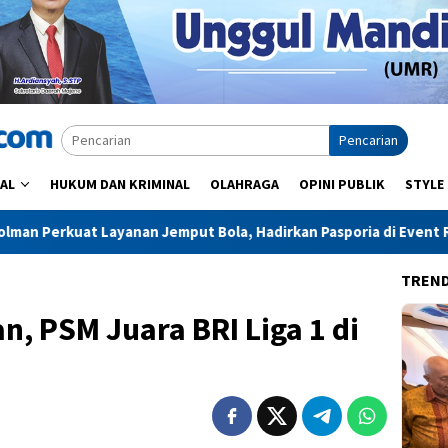
Pencarian
AL
HUKUM DAN KRIMINAL
OLAHRAGA
OPINI PUBLIK
STYLE
 Jemput Bola, Hadirkan Pasporia di Event RUN Majene
Adr
TREN
n, PSM Juara BRI Liga 1 di