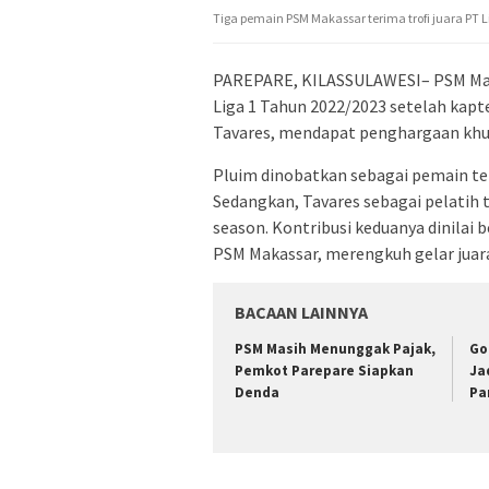
Tiga pemain PSM Makassar terima trofi juara PT 
PAREPARE, KILASSULAWESI– PSM Mak
Liga 1 Tahun 2022/2023 setelah kapt
Tavares, mendapat penghargaan khu
Pluim dinobatkan sebagai pemain terb
Sedangkan, Tavares sebagai pelatih t
season. Kontribusi keduanya dinila
PSM Makassar, merengkuh gelar juara
BACAAN LAINNYA
PSM Masih Menunggak Pajak,
Go
Pemkot Parepare Siapkan
Ja
Denda
Pa