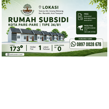
Loncat
ke
konten