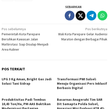
SEBARKAN
Navigasi
Pos sebelumnya
Pos berikutnya
Pemerintah Kota Parepare
Wali Kota Parepare Gelar Audiensi
pos
Bersihkan Kawasan Jalan
Maraton dengan Berbagai Pihak
Mattirotasi: Siap Disulap Menjadi
Area Kuliner
POS TERKAIT
LPG 3 Kg Aman, Bright Gas Jadi
Transformasi PWI Sulsel:
Solusi Tani Sidrap
Menuju Organisasi Pers Inklusif
Berbasis Digital
Produktivitas Padi Tembus
Basarnas Anugerahi Tim SAR
10,43 Ton/Ha, PM-AAS Buktikan
Dit Samapta Polda Sulsel,
Modernisasi Pertanian
Apresiasi Misi Evaluasi ATR 42-