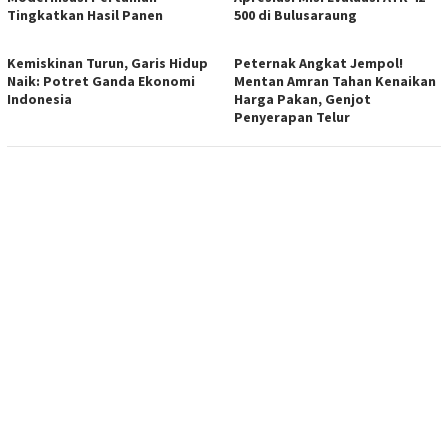
Tingkatkan Hasil Panen
500 di Bulusaraung
Kemiskinan Turun, Garis Hidup
Peternak Angkat Jempol!
Naik: Potret Ganda Ekonomi
Mentan Amran Tahan Kenaikan
Indonesia
Harga Pakan, Genjot
Penyerapan Telur