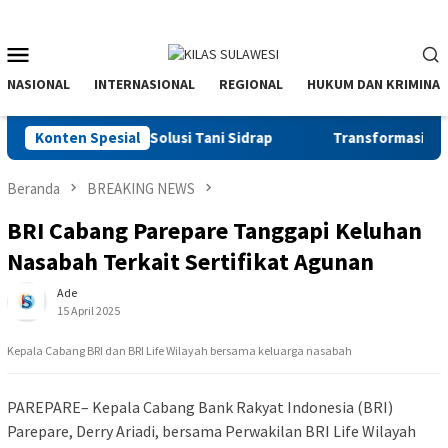
Menu
Mobile
NASIONAL
INTERNASIONAL
REGIONAL
HUKUM DAN KRIMINAL
Bright Gas Jadi Solusi Tani Sidrap
Konten Spesial
Transformasi PWI Sulse
Beranda
BREAKING NEWS
BRI Cabang Parepare Tanggapi Keluhan
Nasabah Terkait Sertifikat Agunan
Ade
15 April 2025
Kepala Cabang BRI dan BRI Life Wilayah bersama keluarga nasabah
PAREPARE– Kepala Cabang Bank Rakyat Indonesia (BRI)
Parepare, Derry Ariadi, bersama Perwakilan BRI Life Wilayah