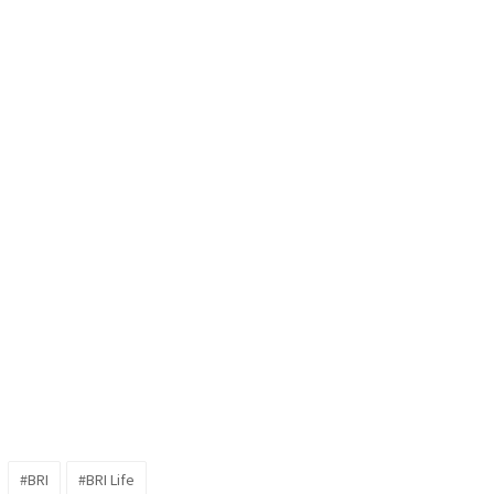
#BRI
#BRI Life