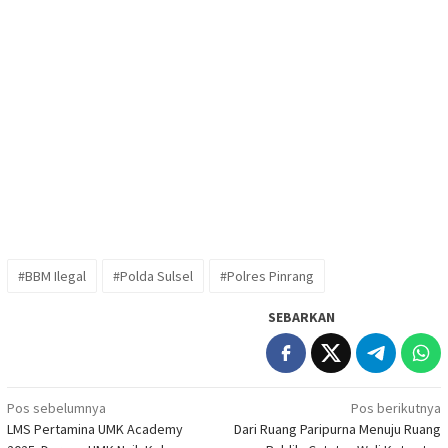
#BBM Ilegal
#Polda Sulsel
#Polres Pinrang
SEBARKAN
Navigasi
Pos sebelumnya
Pos berikutnya
LMS Pertamina UMK Academy
Dari Ruang Paripurna Menuju Ruang
pos