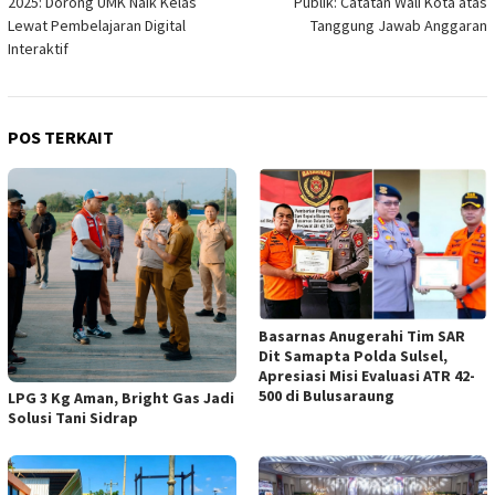
2025: Dorong UMK Naik Kelas
Publik: Catatan Wali Kota atas
Lewat Pembelajaran Digital
Tanggung Jawab Anggaran
Interaktif
POS TERKAIT
Basarnas Anugerahi Tim SAR
Dit Samapta Polda Sulsel,
Apresiasi Misi Evaluasi ATR 42-
500 di Bulusaraung
LPG 3 Kg Aman, Bright Gas Jadi
Solusi Tani Sidrap