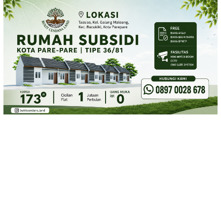
Loncat
ke
konten