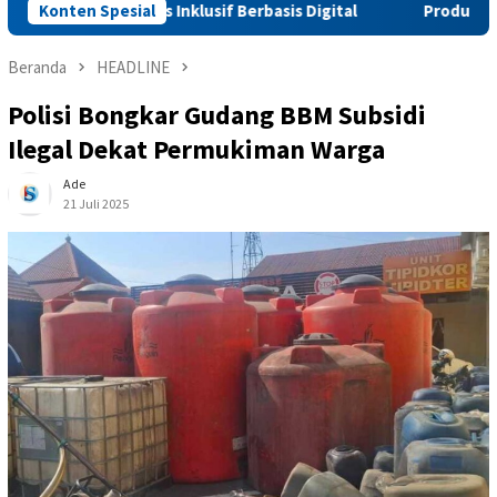
asi Pers Inklusif Berbasis Digital
Konten Spesial
Produktivitas Padi Tem
Beranda
HEADLINE
Polisi Bongkar Gudang BBM Subsidi
Ilegal Dekat Permukiman Warga
Ade
21 Juli 2025