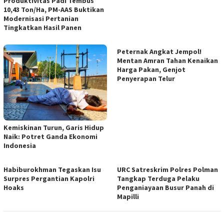
Produktivitas Padi Tembus
10,43 Ton/Ha, PM-AAS Buktikan
Modernisasi Pertanian
Tingkatkan Hasil Panen
Peternak Angkat Jempol!
Mentan Amran Tahan Kenaikan
Harga Pakan, Genjot
Penyerapan Telur
Kemiskinan Turun, Garis Hidup
Naik: Potret Ganda Ekonomi
Indonesia
Habiburokhman Tegaskan Isu
URC Satreskrim Polres Polman
Surpres Pergantian Kapolri
Tangkap Terduga Pelaku
Hoaks
Penganiayaan Busur Panah di
Mapilli