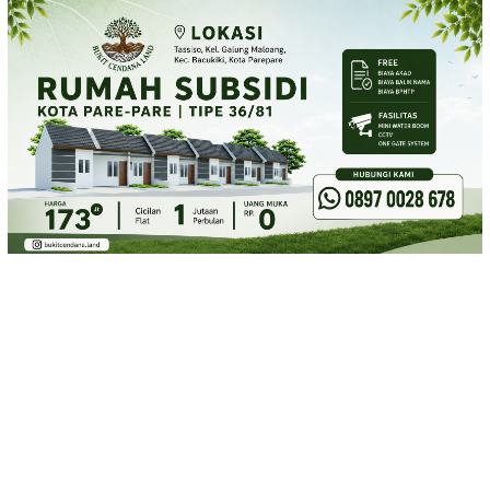
Loncat
ke
konten