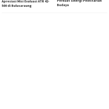
Perkuat Sinergi Pelestarian
Apresiasi Misi Evaluasi ATR 42-
Budaya
500 di Bulusaraung