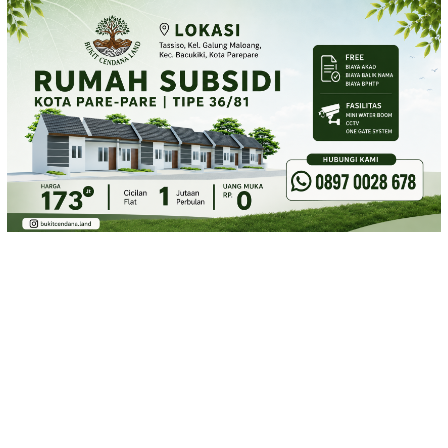
Loncat
ke
konten