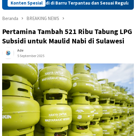
BM Subsidi di Barru Terpantau dan Sesuai Regulasi
Konten Spesial
Sigap
Beranda
BREAKING NEWS
Pertamina Tambah 521 Ribu Tabung LPG
Subsidi untuk Maulid Nabi di Sulawesi
Ade
5 September 2025