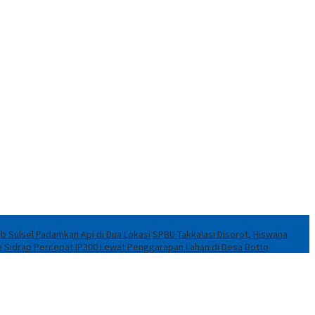
ob Sulsel Padamkan Api di Dua Lokasi
SPBU Takkalasi Disorot, Hiswana
e
Sidrap Percepat IP300 Lewat Penggarapan Lahan di Desa Botto