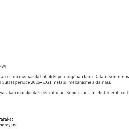
 PWI
an resmi memasuki babak kepemimpinan baru. Dalam Konferensi P
WI Sulsel periode 2026–2031 melalui mekanisme aklamasi.
menyatakan mundur dari pencalonan. Keputusan tersebut membuat 
yarakat
endrayana