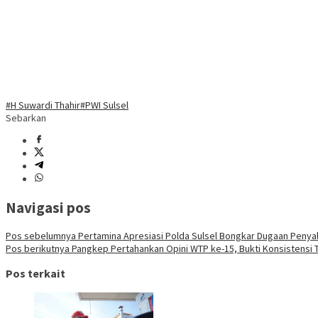
#H Suwardi Thahir
#PWI Sulsel
Sebarkan
Navigasi pos
Pos sebelumnya
Pertamina Apresiasi Polda Sulsel Bongkar Dugaan Penya
Pos berikutnya
Pangkep Pertahankan Opini WTP ke-15, Bukti Konsistensi 
Pos terkait