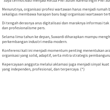
“Saya termotivasi menjadi Ketua PWI Sulsel karena ingin PWI Sulse
Menurutnya, organisasi profesi wartawan harus menjadi rumah
sekaligus membawa harapan baru bagi organisasi wartawan tertu
Di tengah derasnya arus digitalisasi dan maraknya informasi ta
dan profesionalisme pers.
Selama lima tahun ke depan, Suwardi diharapkan mampu menghad
perkembangan industri media modern.
Konferensi kali ini menjadi momentum penting menentukan ara
organisasi yang solid, adaptif, serta mitra strategis pembang
Kepercayaan anggota melalui aklamasi juga menjadi sinyal kua
yang independen, profesional, dan terpercaya. (*)