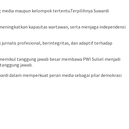
g media maupun kelompok tertentu.Terpilihnya Suwardi
al, meningkatkan kapasitas wartawan, serta menjaga independensi
rnalis profesional, berintegritas, dan adaptif terhadap
r memikul tanggung jawab besar membawa PWI Sulsel menjadi
rtanggung jawab.
uwardi dalam memperkuat peran media sebagai pilar demokrasi