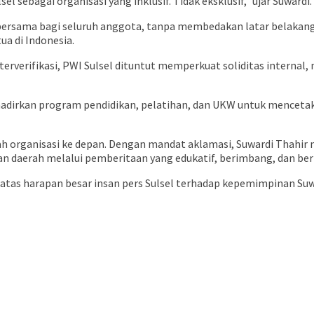
l sebagai organisasi yang inklusif. Tidak eksklusif,” ujar Suwardi.
 bersama bagi seluruh anggota, tanpa membedakan latar belakan
a di Indonesia.
k terverifikasi, PWI Sulsel dituntut memperkuat soliditas intern
irkan program pendidikan, pelatihan, dan UKW untuk mencetak ju
h organisasi ke depan. Dengan mandat aklamasi, Suwardi Thahi
unan daerah melalui pemberitaan yang edukatif, berimbang, dan be
t atas harapan besar insan pers Sulsel terhadap kepemimpinan S