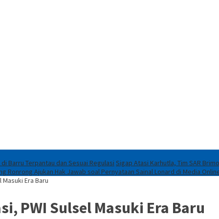
 di Barru Terpantau dan Sesuai Regulasi
Sigap Atasi Karhutla, Tim SAR Brim
eng Ronrong Ajukan Hak Jawab soal Pernyataan Sainal Lonard di Media Onlin
l Masuki Era Baru
si, PWI Sulsel Masuki Era Baru