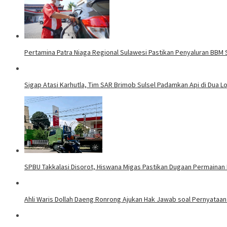
Pertamina Patra Niaga Regional Sulawesi Pastikan Penyaluran BBM S
Sigap Atasi Karhutla, Tim SAR Brimob Sulsel Padamkan Api di Dua L
SPBU Takkalasi Disorot, Hiswana Migas Pastikan Dugaan Permaina
Ahli Waris Dollah Daeng Ronrong Ajukan Hak Jawab soal Pernyataan 