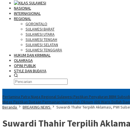
NASIONAL
INTERNASIONAL
REGIONAL
GORONTALO
SULAWESI BARAT
SULAWESI UTARA
SULAWESI TENGAH
SULAWESI SELATAN
SULAWESI TENGGARA
HUKUM DAN KRIMINAL
OLAHRAGA
OPINI PUBLIK
STYLE DAN BUDAYA
Konten Spesial
Pertamina Patra Niaga Regional Sulawesi Pastikan Penyaluran BBM Subsidi
Migas Pastikan Dugaan Permainan Hanya Ulah Oknum
Ahli Waris Dollah Da
Beranda
BREAKING NEWS
Suwardi Thahir Terpilih Aklamasi, PWI Sulse
Suwardi Thahir Terpilih Aklama