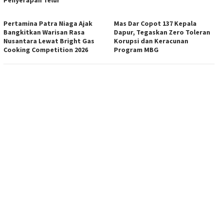
Penyerapan Telur
Pertamina Patra Niaga Ajak
Mas Dar Copot 137 Kepala
Bangkitkan Warisan Rasa
Dapur, Tegaskan Zero Toleran
Nusantara Lewat Bright Gas
Korupsi dan Keracunan
Cooking Competition 2026
Program MBG