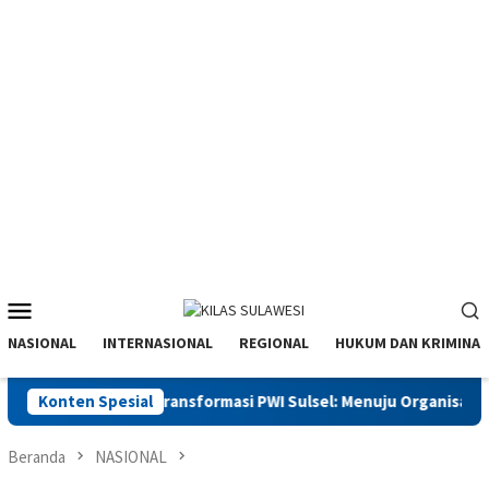
Menu
Mobile
NASIONAL
INTERNASIONAL
REGIONAL
HUKUM DAN KRIMINAL
Sidrap
Konten Spesial
Transformasi PWI Sulsel: Menuju Organisasi Pers Ink
Beranda
NASIONAL