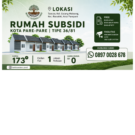
Loncat
ke
konten