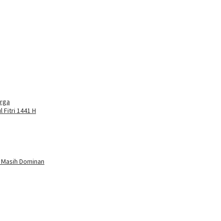
rga
Fitri 1441 H
g Masih Dominan