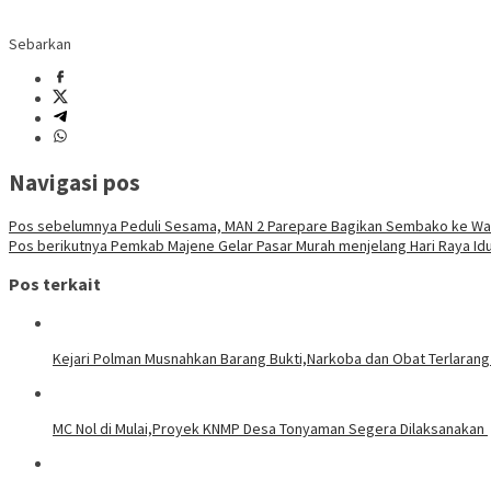
Sebarkan
Navigasi pos
Pos sebelumnya
Peduli Sesama, MAN 2 Parepare Bagikan Sembako ke Wa
Pos berikutnya
Pemkab Majene Gelar Pasar Murah menjelang Hari Raya Idul 
Pos terkait
Kejari Polman Musnahkan Barang Bukti,Narkoba dan Obat Terlaran
MC Nol di Mulai,Proyek KNMP Desa Tonyaman Segera Dilaksanakan