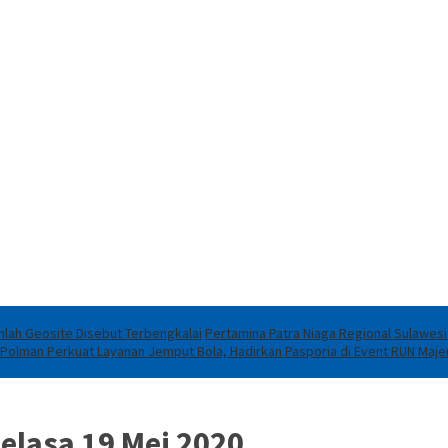
lah Geosite Disebut Terbengkalai
Pertamina Patra Niaga Regional Sulawes
 Polman Perkuat Layanan Jemput Bola, Hadirkan Pasporia di Event RUN Maj
elasa 19 Mei 2020