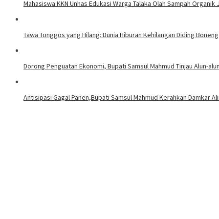
Mahasiswa KKN Unhas Edukasi Warga Talaka Olah Sampah Organik J
Tawa Tonggos yang Hilang: Dunia Hiburan Kehilangan Diding Boneng
Dorong Penguatan Ekonomi, Bupati Samsul Mahmud Tinjau Alun-alu
Antisipasi Gagal Panen,Bupati Samsul Mahmud Kerahkan Damkar Ali