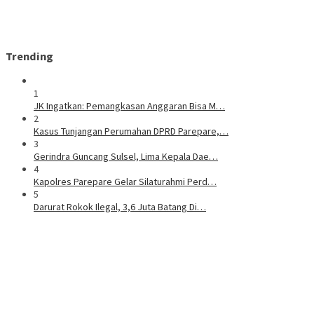
Trending
1
JK Ingatkan: Pemangkasan Anggaran Bisa M…
2
Kasus Tunjangan Perumahan DPRD Parepare,…
3
Gerindra Guncang Sulsel, Lima Kepala Dae…
4
Kapolres Parepare Gelar Silaturahmi Perd…
5
Darurat Rokok Ilegal, 3,6 Juta Batang Di…