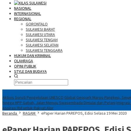
NASIONAL
INTERNASIONAL
REGIONAL
GORONTALO
SULAWESI BARAT
SULAWESI UTARA
SULAWESI TENGAH
SULAWESI SELATAN
SULAWESI TENGGARA
HUKUM DAN KRIMINAL
OLAHRAGA
OPINI PUBLIK
STYLE DAN BUDAYA
Konten Spesial
Aktivis Soroti Pengelolaan UNESCO Global Geopark Maros-Pangkep, Sejum
hingga HPP Gabah, Jalan Menuju Swasembada Dimulai dari Petani
Imigrasi
Aspirasi Riil untuk Rakyat Alor
Beranda
RAGAM
ePaper Harian PAREPOS, Edisi Selasa 19 Mei 2020
ePaper Harian PAREPOS, Edisi S