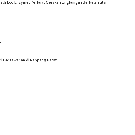
adi Eco Enzyme, Perkuat Gerakan Lingkungan Berkelanjutan
n
ri Persawahan di Rappang Barat