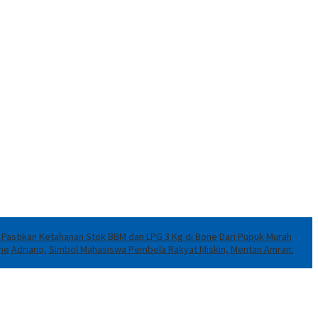
i Pastikan Ketahanan Stok BBM dan LPG 3 Kg di Bone
Dari Pupuk Murah
ene
Adriano, Simbol Mahasiswa Pembela Rakyat Miskin, Mentan Amran: