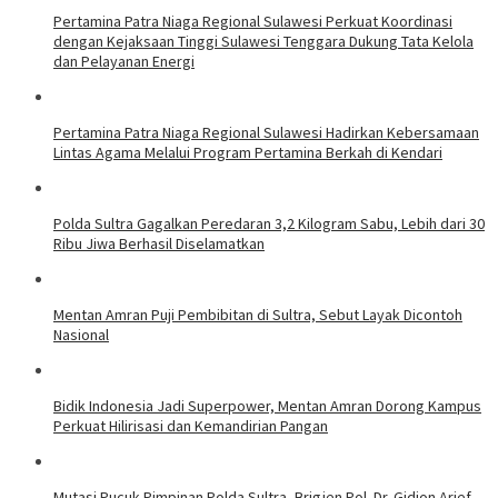
Pertamina Patra Niaga Regional Sulawesi Perkuat Koordinasi
dengan Kejaksaan Tinggi Sulawesi Tenggara Dukung Tata Kelola
dan Pelayanan Energi
Pertamina Patra Niaga Regional Sulawesi Hadirkan Kebersamaan
Lintas Agama Melalui Program Pertamina Berkah di Kendari
Polda Sultra Gagalkan Peredaran 3,2 Kilogram Sabu, Lebih dari 30
Ribu Jiwa Berhasil Diselamatkan
Mentan Amran Puji Pembibitan di Sultra, Sebut Layak Dicontoh
Nasional
Bidik Indonesia Jadi Superpower, Mentan Amran Dorong Kampus
Perkuat Hilirisasi dan Kemandirian Pangan
Mutasi Pucuk Pimpinan Polda Sultra, Brigjen Pol. Dr. Gidion Arief