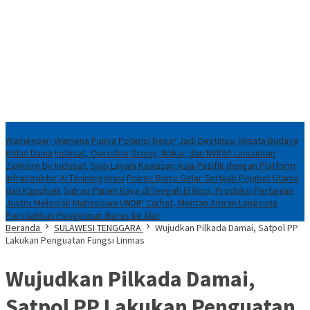
Konten Spesial
Wamenpar: Wamena Punya Potensi Besar Jadi Destinasi Wisata Budaya
Kelas Dunia
Indosat, Ooredoo Group, Nokia, dan NVIDIA Luncurkan
Zankore by Indosat, Siap Layani Kawasan Asia-Pasifik dengan Platform
Infrastruktur AI Terintegerasi
Polres Barru Gelar Sertijab Pejabat Utama
dan Kapolsek
Sidrap Panen Raya di Tengah El Nino, Produksi Pertanian
Justru Melonjak
Mahasiswa UNDIP Curhat, Mentan Amran Langsung
Perintahkan Pengiriman Beras ke Alor
Beranda
SULAWESI TENGGARA
Wujudkan Pilkada Damai, Satpol PP
Lakukan Penguatan Fungsi Linmas
Wujudkan Pilkada Damai,
Satpol PP Lakukan Penguatan