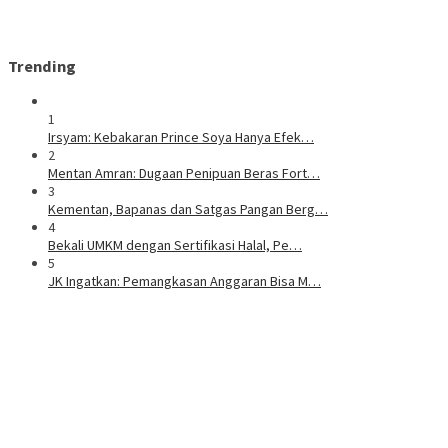
Trending
1
Irsyam: Kebakaran Prince Soya Hanya Efek…
2
Mentan Amran: Dugaan Penipuan Beras Fort…
3
Kementan, Bapanas dan Satgas Pangan Berg…
4
Bekali UMKM dengan Sertifikasi Halal, Pe…
5
JK Ingatkan: Pemangkasan Anggaran Bisa M…