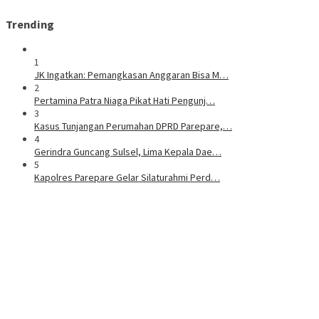
Trending
1
JK Ingatkan: Pemangkasan Anggaran Bisa M…
2
Pertamina Patra Niaga Pikat Hati Pengunj…
3
Kasus Tunjangan Perumahan DPRD Parepare,…
4
Gerindra Guncang Sulsel, Lima Kepala Dae…
5
Kapolres Parepare Gelar Silaturahmi Perd…