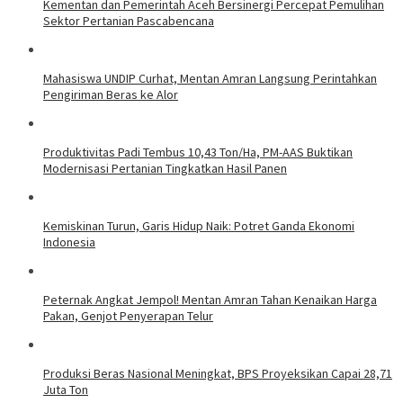
Kementan dan Pemerintah Aceh Bersinergi Percepat Pemulihan
Sektor Pertanian Pascabencana
Mahasiswa UNDIP Curhat, Mentan Amran Langsung Perintahkan
Pengiriman Beras ke Alor
Produktivitas Padi Tembus 10,43 Ton/Ha, PM-AAS Buktikan
Modernisasi Pertanian Tingkatkan Hasil Panen
Kemiskinan Turun, Garis Hidup Naik: Potret Ganda Ekonomi
Indonesia
Peternak Angkat Jempol! Mentan Amran Tahan Kenaikan Harga
Pakan, Genjot Penyerapan Telur
Produksi Beras Nasional Meningkat, BPS Proyeksikan Capai 28,71
Juta Ton