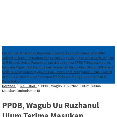
Konten Spesial
Pertamina Patra Niaga Regional Sulawesi Pastikan Penyaluran BBM
Subsidi di Barru Terpantau dan Sesuai Regulasi
Sigap Atasi Karhutla, Tim
SAR Brimob Sulsel Padamkan Api di Dua Lokasi
SPBU Takkalasi Disorot,
Hiswana Migas Pastikan Dugaan Permainan Hanya Ulah Oknum
Ahli Waris
Dollah Daeng Ronrong Ajukan Hak Jawab soal Pernyataan Sainal Lonard
di Media Online
Sidrap Percepat IP300 Lewat Penggarapan Lahan di
Desa Botto
Beranda
NASIONAL
PPDB, Wagub Uu Ruzhanul Ulum Terima
Masukan Ombudsman RI
PPDB, Wagub Uu Ruzhanul
Ulum Terima Masukan