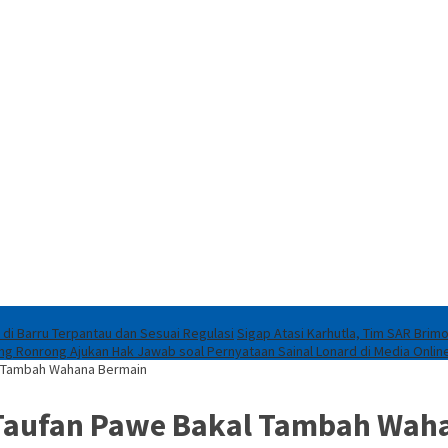
 di Barru Terpantau dan Sesuai Regulasi
Sigap Atasi Karhutla, Tim SAR Brim
eng Ronrong Ajukan Hak Jawab soal Pernyataan Sainal Lonard di Media Onlin
l Tambah Wahana Bermain
 Taufan Pawe Bakal Tambah Wah