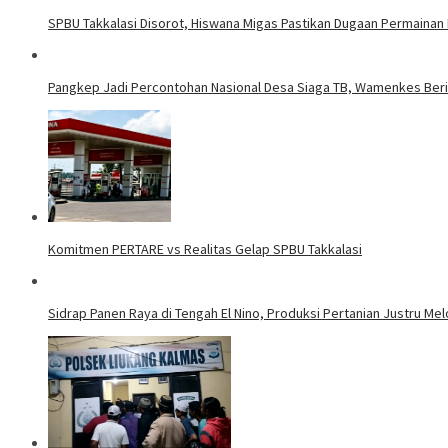
SPBU Takkalasi Disorot, Hiswana Migas Pastikan Dugaan Permaina
Pangkep Jadi Percontohan Nasional Desa Siaga TB, Wamenkes Beri
Komitmen PERTARE vs Realitas Gelap SPBU Takkalasi
Sidrap Panen Raya di Tengah El Nino, Produksi Pertanian Justru Mel