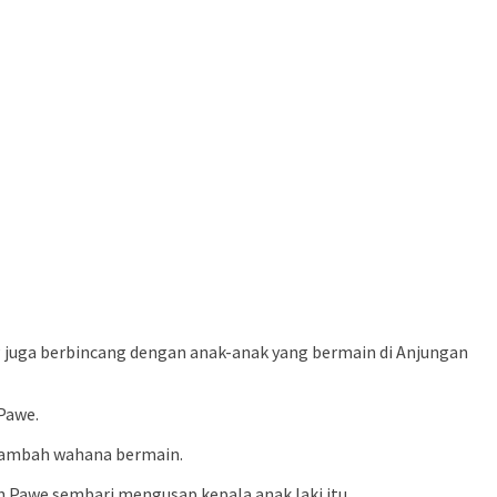
 juga berbincang dengan anak-anak yang bermain di Anjungan
Pawe.
enambah wahana bermain.
n Pawe sembari mengusap kepala anak laki itu.