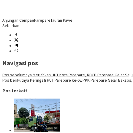
Anjungan Cempae
Parepare
Taufan Pawe
Sebarkan
Navigasi pos
Pos sebelumnya
Meriahkan HUT Kota Parepare, RBCD Parepare Gelar Sejum
Pos berikutnya
Peringati HUT Parepare ke-62 PKK Parepare Gelar Baksos
Pos terkait