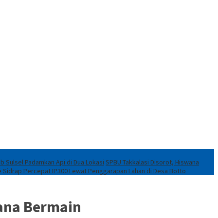
ob Sulsel Padamkan Api di Dua Lokasi
SPBU Takkalasi Disorot, Hiswana
e
Sidrap Percepat IP300 Lewat Penggarapan Lahan di Desa Botto
ana Bermain