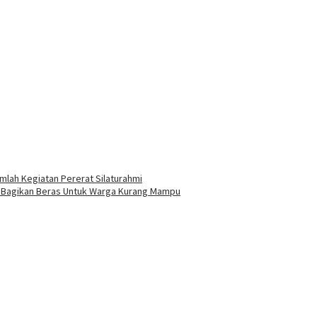
lah Kegiatan Pererat Silaturahmi
, Bagikan Beras Untuk Warga Kurang Mampu