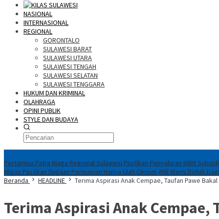
NASIONAL
INTERNASIONAL
REGIONAL
GORONTALO
SULAWESI BARAT
SULAWESI UTARA
SULAWESI TENGAH
SULAWESI SELATAN
SULAWESI TENGGARA
HUKUM DAN KRIMINAL
OLAHRAGA
OPINI PUBLIK
STYLE DAN BUDAYA
Konten Spesial
Pertamina Patra Niaga Regional Sulawesi Pastikan Penyaluran BBM Subsidi
Migas Pastikan Dugaan Permainan Hanya Ulah Oknum
Ahli Waris Dollah Da
Beranda
HEADLINE
Terima Aspirasi Anak Cempae, Taufan Pawe Baka
Terima Aspirasi Anak Cempae,