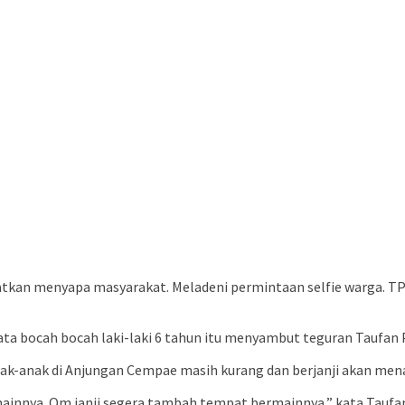
tkan menyapa masyarakat. Meladeni permintaan selfie warga. TP
kata bocah bocah laki-laki 6 tahun itu menyambut teguran Taufan 
nak-anak di Anjungan Cempae masih kurang dan berjanji akan m
 mainnya. Om janji segera tambah tempat bermainnya,” kata Taufa