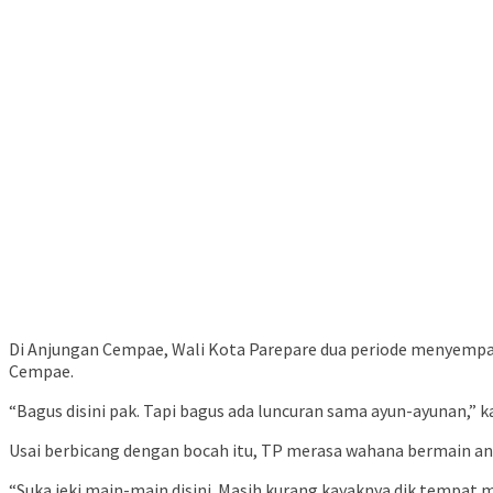
Di Anjungan Cempae, Wali Kota Parepare dua periode menyempa
Cempae.
“Bagus disini pak. Tapi bagus ada luncuran sama ayun-ayunan,” 
Usai berbicang dengan bocah itu, TP merasa wahana bermain a
“Suka jeki main-main disini. Masih kurang kayaknya dik tempat