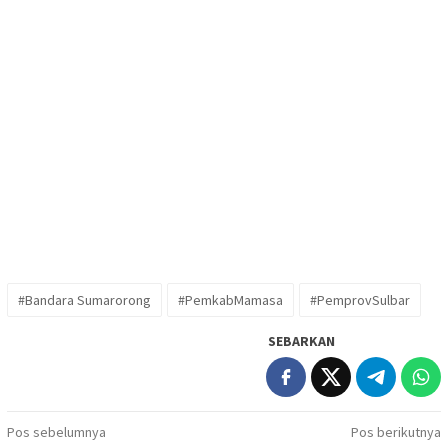
#Bandara Sumarorong
#PemkabMamasa
#PemprovSulbar
SEBARKAN
Navigasi
Pos sebelumnya
Pos berikutnya