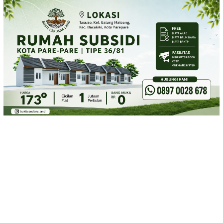
Loncat
ke
konten