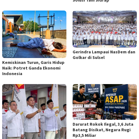
Solusi Tani Sidrap
Gerindra Lampaui NasDem dan
Golkar di Sulsel
Kemiskinan Turun, Garis Hidup
Naik: Potret Ganda Ekonomi
Indonesia
Darurat Rokok Ilegal, 3,6 Juta
Batang Disikat, Negara Rugi
Rp3,5 Miliar