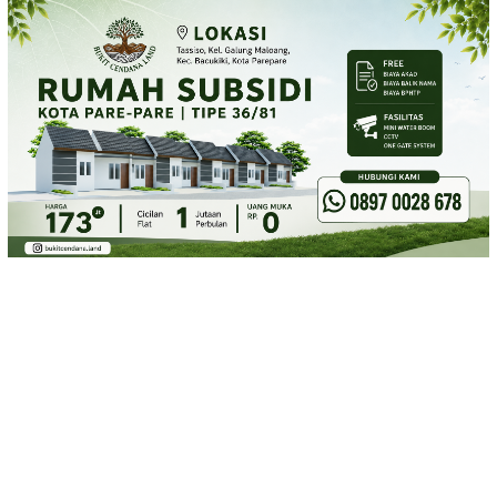
Loncat
ke
konten