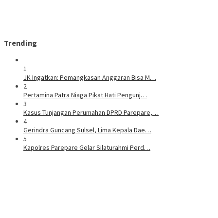
Trending
1
JK Ingatkan: Pemangkasan Anggaran Bisa M…
2
Pertamina Patra Niaga Pikat Hati Pengunj…
3
Kasus Tunjangan Perumahan DPRD Parepare,…
4
Gerindra Guncang Sulsel, Lima Kepala Dae…
5
Kapolres Parepare Gelar Silaturahmi Perd…