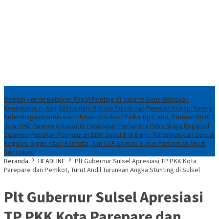
Konten Spesial
Mentan Amran Batalkan Rapat Penting di Jakarta Demi Entaskan
Kemiskinan di Alor
Silaturahmi Brimob Sulsel dan Pemkab Sidrap: Sinergi
Kelembagaan untuk Kamtibmas Kondusif
Parkir Rp4 Juta, Potensi Rp200
Juta: PAD Parepare Bocor di Pelabuhan
Pertamina Patra Niaga Regional
Sulawesi Pastikan Penyaluran BBM Subsidi di Barru Terpantau dan Sesuai
Regulasi
Sigap Atasi Karhutla, Tim SAR Brimob Sulsel Padamkan Api di
Dua Lokasi
Beranda
HEADLINE
Plt Gubernur Sulsel Apresiasi TP PKK Kota
Parepare dan Pemkot, Turut Andil Turunkan Angka Stunting di Sulsel
Plt Gubernur Sulsel Apresiasi
TP PKK Kota Parepare dan