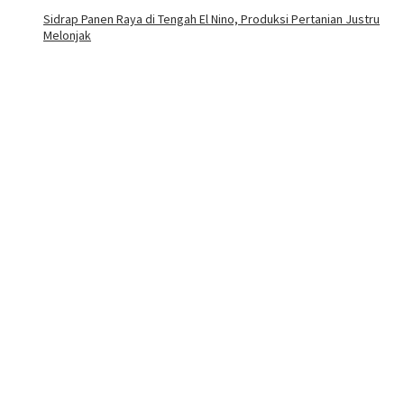
Sidrap Panen Raya di Tengah El Nino, Produksi Pertanian Justru
Melonjak