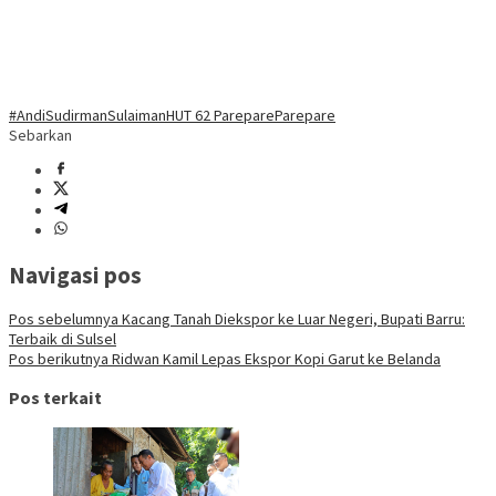
#AndiSudirmanSulaiman
HUT 62 Parepare
Parepare
Sebarkan
Navigasi pos
Pos sebelumnya
Kacang Tanah Diekspor ke Luar Negeri, Bupati Barru:
Terbaik di Sulsel
Pos berikutnya
Ridwan Kamil Lepas Ekspor Kopi Garut ke Belanda
Pos terkait