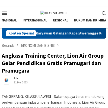
Menu
Mobile
NASIONAL
INTERNASIONAL
REGIONAL
HUKUM DAN KRIMINAL
u Alasan Lain? 38 Karyawan Galangan Kapal Awerangge Kehilangan
Konten Spesial
Beranda
EKONOMI DAN BISNIS
Angkasa Training Center, Lion Air Group
Gelar Pendidikan Gratis Pramugari dan
Pramugara
Ade
31 Mei 2023
TANGERANG, KILASSULAWESI– Dalam upaya terus mendukung
perkembangan industri penerbangan Indonesia, Lion Air Group
secara berjadwal melaksanakan program pendidikan gratis