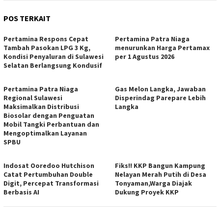
POS TERKAIT
Pertamina Respons Cepat
Pertamina Patra Niaga
Tambah Pasokan LPG 3 Kg,
menurunkan Harga Pertamax
Kondisi Penyaluran di Sulawesi
per 1 Agustus 2026
Selatan Berlangsung Kondusif
Pertamina Patra Niaga
Gas Melon Langka, Jawaban
Regional Sulawesi
Disperindag Parepare Lebih
Maksimalkan Distribusi
Langka
Biosolar dengan Penguatan
Mobil Tangki Perbantuan dan
Mengoptimalkan Layanan
SPBU
Indosat Ooredoo Hutchison
Fiks!! KKP Bangun Kampung
Catat Pertumbuhan Double
Nelayan Merah Putih di Desa
Digit, Percepat Transformasi
Tonyaman,Warga Diajak
Berbasis AI
Dukung Proyek KKP