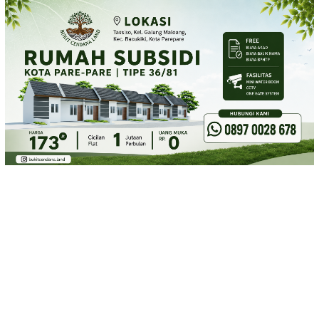
Loncat
ke
konten