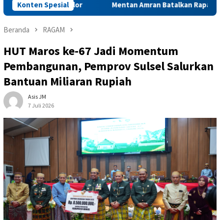
akyat Alor
Konten Spesial
Mentan Amran Batalkan Rapat Penting di Jakar
Beranda
RAGAM
HUT Maros ke-67 Jadi Momentum
Pembangunan, Pemprov Sulsel Salurkan
Bantuan Miliaran Rupiah
Asis JM
7 Juli 2026