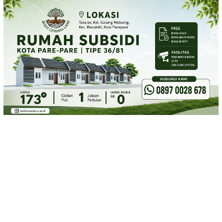
Loncat
ke
konten