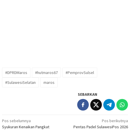
#DPRDMaros
#hutmaros67
#PemprovSulsel
#SulawesiSelatan
maros
SEBARKAN
Navigasi
Pos sebelumnya
Pos berikutnya
Syukuran Kenaikan Pangkat
Pentas Padel SulawesiPos 2026
pos