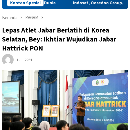
aya Kelas Dunia
Konten Spesial
Indosat, Ooredoo Group, Nokia, dan NVID
Beranda
RAGAM
Lepas Atlet Jabar Berlatih di Korea
Selatan, Bey: Ikhtiar Wujudkan Jabar
Hattrick PON
1 Juli 2024