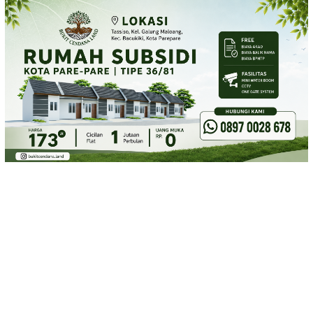
Loncat
ke
konten