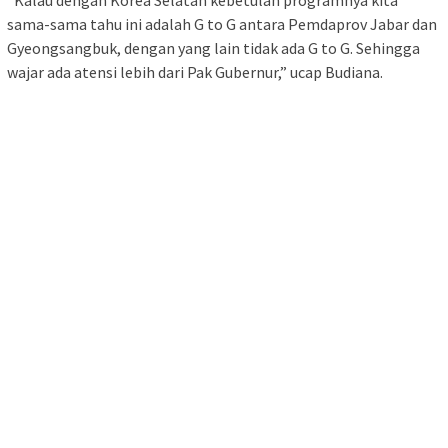
“Kalau dengan Korea Selatan kebetulan programnya kita
sama-sama tahu ini adalah G to G antara Pemdaprov Jabar dan
Gyeongsangbuk, dengan yang lain tidak ada G to G. Sehingga
wajar ada atensi lebih dari Pak Gubernur,” ucap Budiana.