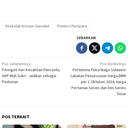
#Sekolah Kristen Gamaliel
Pemkot Parepare
SEBARKAN
Navigasi
Pos sebelumnya
Pos berikutnya
Peringati Hari Kesaktian Pancasila,
Pertamina Patra Niaga Sulawesi
pos
AKP Muh Sukri: Jadikan sebagai
Lakukan Penyesuaian Harga BBM
Pedoman
per 1 Oktober 2024, Harga
Pertamax Series dan Dex Series
Turun
POS TERKAIT