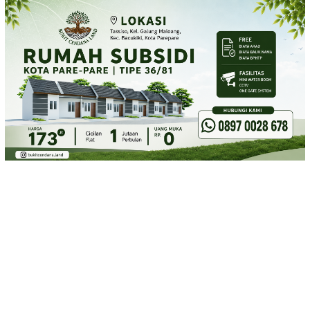
Loncat
ke
konten