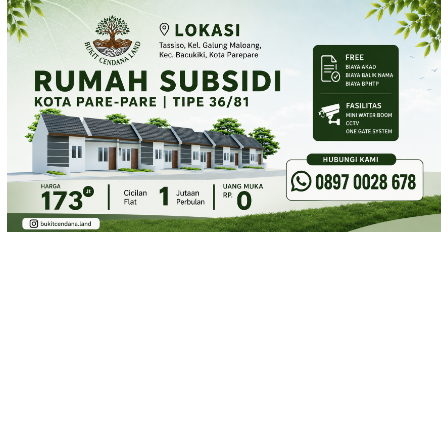
Loncat
ke
konten