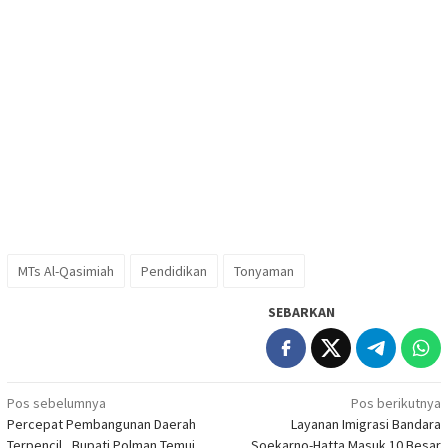
MTs Al-Qasimiah
Pendidikan
Tonyaman
SEBARKAN
Navigasi
Pos sebelumnya
Pos berikutnya
Percepat Pembangunan Daerah
Layanan Imigrasi Bandara
pos
Terpencil , Bupati Polman Temui
Soekarno-Hatta Masuk 10 Besar