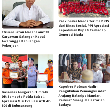
Paskibraka Maros Terima BPJS
dari Dinas Sosial, PPI Apresiasi
Kepedulian Bupati terhadap
Efisiensi atau Alasan Lain? 38
Generasi Muda
Karyawan Galangan Kapal
Awerangge Kehilangan
Pekerjaan
Kapolres Polman Hadiri
Pengukuhan Pemangku Adat
Basarnas Anugerahi Tim SAR
Arajang Balanipa Mandar,
Dit Samapta Polda Sulsel,
Perkuat Sinergi Pelestarian
Apresiasi Misi Evaluasi ATR 42-
Budaya
500 di Bulusaraung