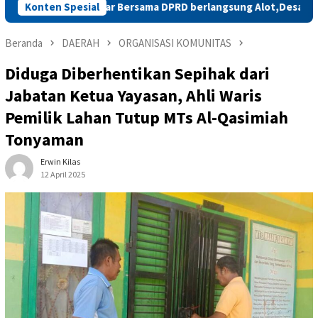
ekaar Bersama DPRD berlangsung Alot,Desak Pulihkan Status S
Konten Spesial
Beranda
DAERAH
ORGANISASI KOMUNITAS
Diduga Diberhentikan Sepihak dari
Jabatan Ketua Yayasan, Ahli Waris
Pemilik Lahan Tutup MTs Al-Qasimiah
Tonyaman
Erwin Kilas
12 April 2025