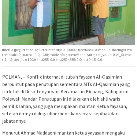
filter: 0; jpegRotation: 0; fileterIntensity: 0.000000; filterMask: 0; module:1facing:0; hw-
remosaic: 0; touch: (-1.0, -1.0); modeInfo: ; sceneMode: Auto; cct_value: 0; AI_Scene:
(-1, -1); aec_lux: 100.0; hist255: 0.0; hist252~255: 0.0; hist0~15: 0.0;
POLMAN, – Konflik internal di tubuh Yayasan Al-Qasimiah
berbuntut pada penutupan sementara MTs Al-Qasimiah yang
terletak di Desa Tonyaman, Kecamatan Binuang, Kabupaten
Polewali Mandar. Penutupan ini dilakukan oleh ahli waris
pemilik lahan, yang juga merupakan mantan Ketua Yayasan,
setelah dirinya diduga diberhentikan secara sepihak dari
jabatannya.
Menurut Ahmad Maddaeni mantan ketua yayasan mengaku