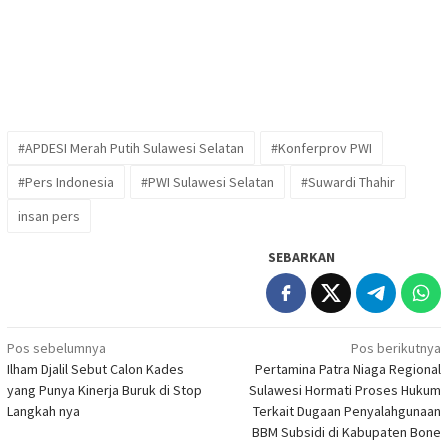
#APDESI Merah Putih Sulawesi Selatan
#Konferprov PWI
#Pers Indonesia
#PWI Sulawesi Selatan
#Suwardi Thahir
insan pers
SEBARKAN
Navigasi
Pos sebelumnya
Pos berikutnya
Ilham Djalil Sebut Calon Kades
Pertamina Patra Niaga Regional
pos
yang Punya Kinerja Buruk di Stop
Sulawesi Hormati Proses Hukum
Langkah nya
Terkait Dugaan Penyalahgunaan
BBM Subsidi di Kabupaten Bone