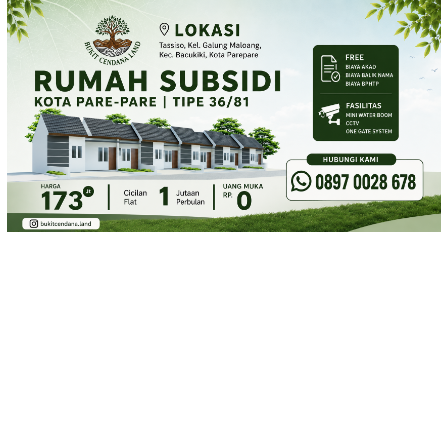
Loncat
ke
konten