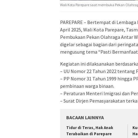
Wali Kota Parepare saat membuka Pekan Olahra
PAREPARE – Bertempat di Lembaga Pe
April 2025, Wali Kota Parepare, Ta
Pembukaan Pekan Olahraga Antar Wa
digelar sebagai bagian dari peringa
mengusung tema “Pasti Bermanfaat 
Kegiatan ini dilaksanakan berdasark
– UU Nomor 22 Tahun 2022 tentang 
– PP Nomor 31 Tahun 1999 hingga P
pembinaan warga binaan.
– Peraturan Menteri Imigrasi dan P
– Surat Dirjen Pemasyarakatan terka
BACAAN LAINNYA
Tidur di Teras, Hak Anak
Ku
Terabaikan di Parepare
Ha