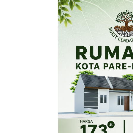
Loncat
ke
konten