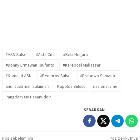
#ASN Sulsel
#Asta Cita
#Bela Negara
#Donny Ermawan Taufanto
#Karebosi Makassar
#Komcad ASN
#Pemprov Sulsel
#Prabowo Subianto
andi sudirman sulaiman
Kapolda Sulsel
nasionalisme
Pangdam XIV Hasanuddin
SEBARKAN
Navigasi
Pos sebelumnya
Pos berikutnya