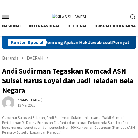
Menu
Mobile
NASIONAL
INTERNASIONAL
REGIONAL
HUKUM DAN KRIMINAL
is Dollah Daeng Ronrong Ajukan Hak Jawab soal Pernyataan Sainal
Konten Spesial
Beranda
DAERAH
Andi Sudirman Tegaskan Komcad ASN
Sulsel Harus Loyal dan Jadi Teladan Bela
Negara
SYAMSIR ( ANCI )
13 Mei 2026
Gubernur Sulawesi Selatan, Andi Sudirman Sulaiman bersama Wakil Menteri
Pertahanan RI, Donny Ermawan Taufanto dan jajaran Forkopimda Sulsel berfoto
bersama usai penetapan dan pengukuhan 500 Komponen Cadangan (Komcad) ASN
Pemprov Sulsel di Lapangan Karebosi.