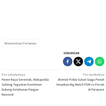
#Kementrian Pertanian
SEBARKAN
Navigasi
Pos sebelumnya
Pos berikutnya
Panen Raya Serentak, Wakapolda
Brimob Polda Sulsel Siaga Penuh
pos
Sulteng Tegaskan Komitmen
Amankan Big Match PSM vs Persib
Dukung Ketahanan Pangan
di Parepare
Nasional