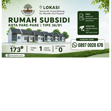
Loncat
ke
konten