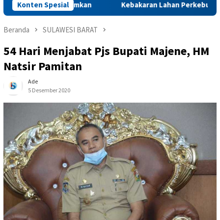
asil Dipadamkan
Konten Spesial
Kebakaran Lahan Perkebunan Sawit di Du
Beranda
SULAWESI BARAT
54 Hari Menjabat Pjs Bupati Majene, HM
Natsir Pamitan
Ade
5 Desember 2020