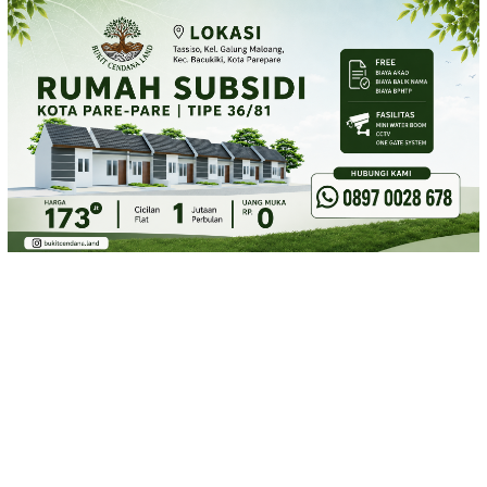
Loncat
ke
konten